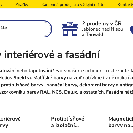
ev
Značky
Kamenná prodejna a výdejní místo
Kontakt
2 prodejny v ČR
Jablonec nad Nisou
a Tanvald
 interiérové a fasádní
alování
nebo
tapetování?
Pak v našem sortimentu naleznete
f
 Helios Spektra. Malířské barvy na zeď
nabízíme i v několika řa
, protiplísňové barvy , sanační barvy, dekorační barvy a anti
vzorkovníku barev RAL, NCS, Dulux, a ostatních. Fasádní nát
teriérové
Protiplísňové
Magnetic
rvy
a izolační
barvy na
barvy
tabule