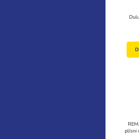
Dul
D
REMA
plísni
V1