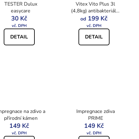
TESTER Dulux
Vitex Vito Plus 3l
easycare
(4,8kg) antibakteriální
30 Kč
barva proti plísním
199 Kč
od
DETAIL
DETAIL
mpregnace na zdivo a
Impregnace zdiva
přírodní kámen
PRIME
149 Kč
149 Kč