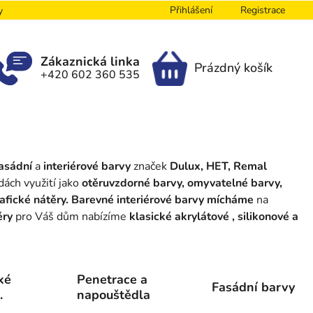
Přihlášení
Registrace
y
Zákaznická linka
Prázdný košík
+420 602 360 535
NÁKUPNÍ
KOŠÍK
asádní
a
interiérové barvy
značek
Dulux, HET, Remal
dách využití jako
otěruvzdorné barvy, omyvatelné barvy,
grafické nátěry. Barevné interiérové barvy mícháme
na
ěry
pro Váš dům nabízíme
klasické akrylátové , silikonové a
ké
Penetrace a
Fasádní barvy
napouštědla