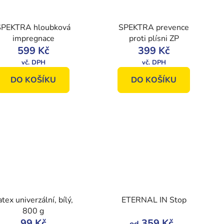
SPEKTRA hloubková
SPEKTRA prevence
impregnace
proti plísni ZP
599 Kč
399 Kč
DO KOŠÍKU
DO KOŠÍKU
atex univerzální, bílý,
ETERNAL IN Stop
800 g
99 Kč
359 Kč
od