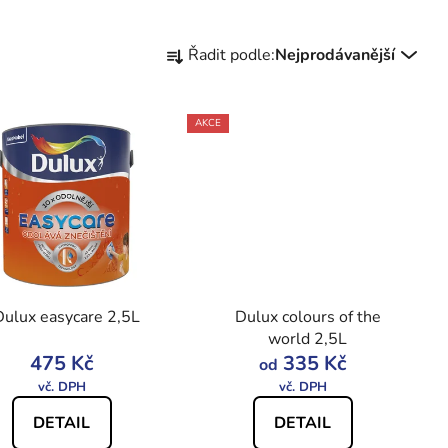
Ř
Řadit podle:
Nejprodávanější
a
z
e
AKCE
n
í
p
r
o
d
u
Dulux easycare 2,5L
Dulux colours of the
k
world 2,5L
t
475 Kč
335 Kč
od
ů
DETAIL
DETAIL