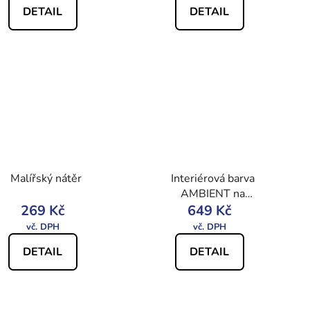
DETAIL
DETAIL
Malířský nátěr
Interiérová barva
AMBIENT na
269 Kč
sádrokarton
649 Kč
DETAIL
DETAIL