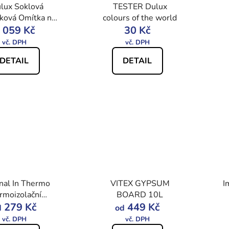
lux Soklová
TESTER Dulux
ková Omítka na
colours of the world
odezdívky s
 059 Kč
30 Kč
enými kamínky,
24Kg
DETAIL
DETAIL
nal In Thermo
VITEX GYPSUM
I
rmoizolační
BOARD 10L
lířská barva
279 Kč
449 Kč
d
od