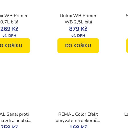
ux WB Primer
Dulux WB Primer
0,7L bílá
WB 2,5L bílá
269 Kč
879 Kč
O KOŠÍKU
DO KOŠÍKU
L Sanal proti
REMAL Color Efekt
L
 na zdi a houbám
omyvatelná dekorační
406, 900 g
259 Kč
barva, 0900 stříbrný,
169 Kč