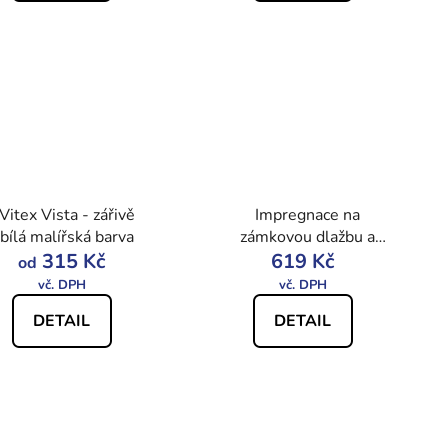
Vitex Vista - zářivě
Impregnace na
bílá malířská barva
zámkovou dlažbu a
315 Kč
619 Kč
beton
od
DETAIL
DETAIL