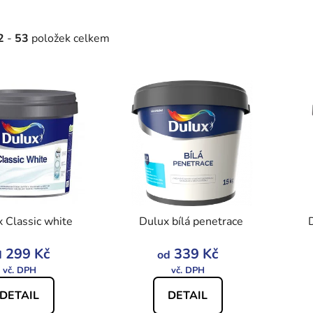
2
-
53
položek celkem
 Classic white
Dulux bílá penetrace
299 Kč
339 Kč
d
od
DETAIL
DETAIL