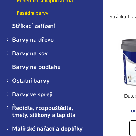
Penetrace a napouštědla
n
e
Fasádní barvy
Stránka
1
z
l
Stříkací zařízení
V
Barvy na dřevo
ý
p
Barvy na kov
i
s
Barvy na podlahu
p
Ostatní barvy
r
o
Barvy ve spreji
Dulux
d
u
Ředidla, rozpouštědla,
o
k
tmely, silikony a lepidla
t
Malířské nářadí a doplňky
ů