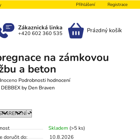
Přihlášení
Registrace
y
Zákaznická linka
Prázdný košík
+420 602 360 535
NÁKUPNÍ
KOŠÍK
pregnace na zámkovou
žbu a beton
né
dnoceno
Podrobnosti hodnocení
ení
:
DEBBEX by Den Braven
tu
nost
Skladem
(>5 ks)
ek.
 doručit do:
10.8.2026