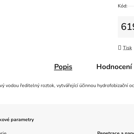
Kód:
61
Měrná
Tisk
Popis
Hodnocení
ý vodou ředitelný roztok, vytvářející účinnou hydrofobizační 
kové parametry
rie
Penetrace a nap