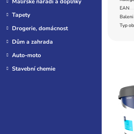
Malířské nářadí a doplňky
EAN
Tapety
Baleni
Typ ob
Drogerie, domácnost
Dům a zahrada
Auto-moto
Stavební chemie