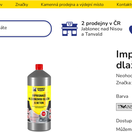
ev
Značky
Kamenná prodejna a výdejní místo
Kontakt
2 prodejny v ČR
Jablonec nad Nisou
a Tanvald
Im
dla
Průměr
Neoho
hodnoc
Značka
produk
Barva
je
0,0
z
5
Dostup
hvězdič
Můžeme