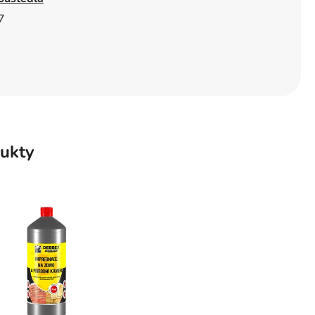
7
ukty