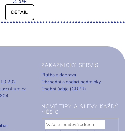
DETAIL
ZÁKAZNICKÝ SERVIS
Platba a doprava
010 202
Obchodní a dodací podmínky
bacentrum.cz
Osobní údaje (GDPR)
 604
NOVÉ TIPY A SLEVY KAŽDÝ
MĚSÍC
oba: