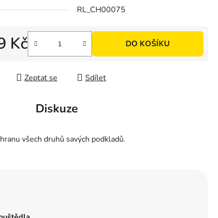
RL_CH00075
9 Kč
DO KOŠÍKU
 cena:
Zeptat se
Sdílet
Diskuze
ochranu všech druhů savých podkladů.
ouštědla