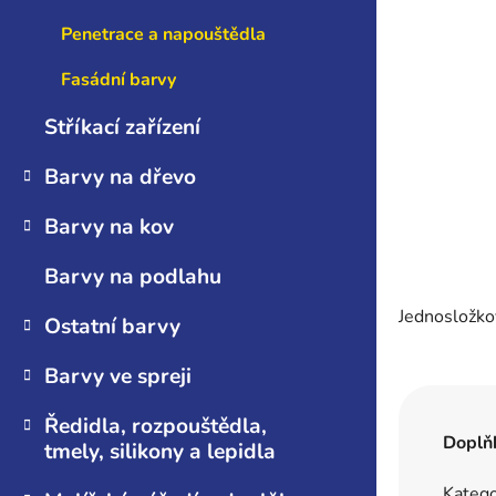
n
Penetrace a napouštědla
e
l
Fasádní barvy
Stříkací zařízení
Barvy na dřevo
Barvy na kov
Barvy na podlahu
Jednosložkov
Ostatní barvy
Barvy ve spreji
Ředidla, rozpouštědla,
Doplň
tmely, silikony a lepidla
Katego