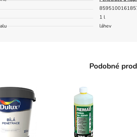
859510016185
1 l
alu
láhev
Podobné prod