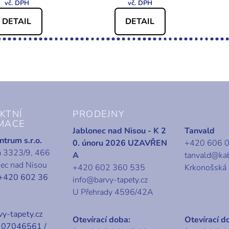
DETAIL
DETAIL
KTNÍ
PRODEJNY
MACE
Jablonec nad Nisou - K 2
Tanvald
trum s.r.o.
0. únoru 2026 UZAVŘEN
+420 606 
á 3323/9, 466
A
tanvald@ka
nec nad Nisou
+420 602 360 535
Krkonošská
+420 602 36
info@barvy-tapety.cz
U Přehrady 4596/42A
y-tapety.cz
Otevírací doba:
Otevírací d
07046561 /