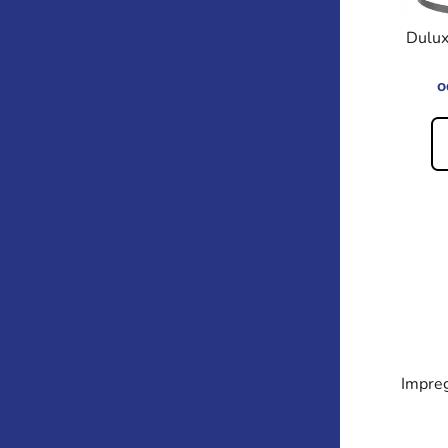
Dulux
o
Impre