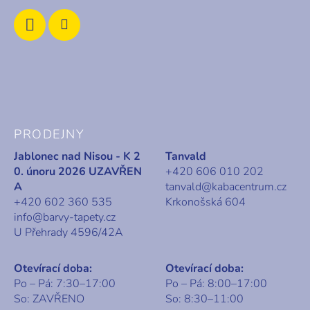
ý
p
i
s
u
PRODEJNY
Jablonec nad Nisou - K 2
Tanvald
0. únoru 2026 UZAVŘEN
+420 606 010 202
A
tanvald@kabacentrum.cz
+420 602 360 535
Krkonošská 604
info@barvy-tapety.cz
U Přehrady 4596/42A
Otevírací doba:
Otevírací doba:
Po – Pá: 7:30–17:00
Po – Pá: 8:00–17:00
So: ZAVŘENO
So: 8:30–11:00