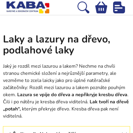
Přejít
na
Hledat
NÁKUPNÍ
obsah
Domů
/
Barvy na dřevo
/
Laky a lazury na dřevo, podlahové laky
KOŠÍK
Laky a lazury na dřevo,
podlahové laky
Jaký je rozdíl mezi lazurou a lakem? Nechme na chvíli
stranou chemické složení a nejrůznější parametry, ale
vezměme to zcela laicky jako pro úplné natěračské
začátečníky: Rozdíl mezi lazurou a lakem poznáte pouhým
okem.
Lazura se vpije do dřeva a nepřikryje kresbu dřeva
.
Čili i po nátěru je kresba dřeva viditelná.
Lak tvoří na dřevě
„potah“,
kterým překryje dřevo. Kresba dřeva pak není
viditelná.
Ř