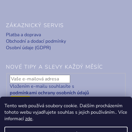
ZÁKAZNICKÝ SERVIS
Platba a doprava
Obchodní a dodací podmínky
Osobní údaje (GDPR)
NOVÉ TIPY A SLEVY KAŽDÝ MĚSÍC
Vložením e-mailu souhlasíte s
podmínkami ochrany osobních údajů
ODEBÍRAT
Tento web používá soubory cookie. Dalším procházením
tohoto webu vyjadřujete souhlas s jejich používáním.. Více
informací
zde
.