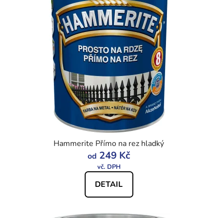
p
í
i
p
s
r
p
o
r
d
o
u
d
k
u
t
k
ů
t
ů
Hammerite Přímo na rez hladký
249 Kč
od
DETAIL