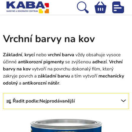
Přejít
na
Hledat
NÁKUPNÍ
obsah
Domů
/
Barvy na kov
/
Vrchní barvy na kov
KOŠÍK
Vrchní barvy na kov
Základní
,
krycí
nebo
vrchní
barva
vždy obsahuje vysoce
účinné
antikorozní pigmenty
se zvýšenou
adhezí
.
Vrchní
barvy na kov
vytvoří na povrchu dokonalý film, který
zakryje povrch a
základní barvu
a tím vytvoří
mechanicky
odolný
a
antikorozní nátěr
.
Ř
Řadit podle:
Nejprodávanější
a
z
V
e
ý
n