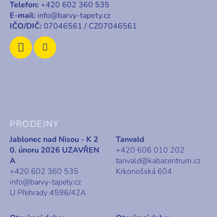
k
Telefon:
+420 602 360 535
í
y
E-mail:
info@barvy-tapety.cz
v
IČO/DIČ:
07046561 / CZ07046561
ý
p
i
s
u
PRODEJNY
Jablonec nad Nisou - K 2
Tanvald
0. únoru 2026 UZAVŘEN
+420 606 010 202
A
tanvald@kabacentrum.cz
+420 602 360 535
Krkonošská 604
info@barvy-tapety.cz
U Přehrady 4596/42A