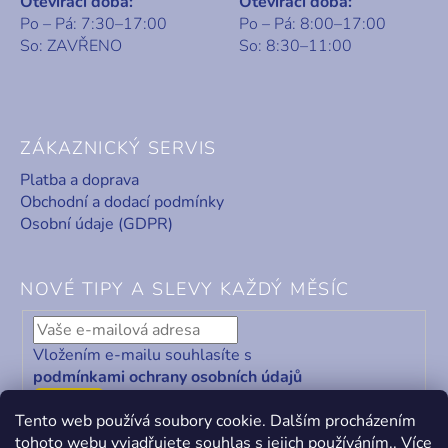
Otevírací doba:
Otevírací doba:
Po – Pá: 7:30–17:00
Po – Pá: 8:00–17:00
So: ZAVŘENO
So: 8:30–11:00
ZÁKAZNICKÝ SERVIS
Platba a doprava
Obchodní a dodací podmínky
Osobní údaje (GDPR)
NOVÉ TIPY A SLEVY KAŽDÝ MĚSÍC
Vložením e-mailu souhlasíte s
podmínkami ochrany osobních údajů
ODEBÍRAT
Tento web používá soubory cookie. Dalším procházením
tohoto webu vyjadřujete souhlas s jejich používáním.. Více