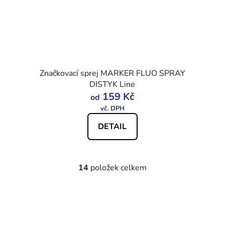
Značkovací sprej MARKER FLUO SPRAY
DISTYK Line
159 Kč
od
DETAIL
14
položek celkem
O
v
l
á
d