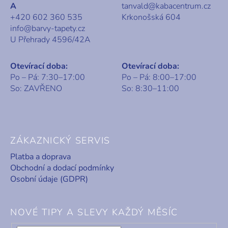
A
tanvald@kabacentrum.cz
+420 602 360 535
Krkonošská 604
info@barvy-tapety.cz
U Přehrady 4596/42A
Otevírací doba:
Otevírací doba:
Po – Pá: 7:30–17:00
Po – Pá: 8:00–17:00
So: ZAVŘENO
So: 8:30–11:00
ZÁKAZNICKÝ SERVIS
Platba a doprava
Obchodní a dodací podmínky
Osobní údaje (GDPR)
NOVÉ TIPY A SLEVY KAŽDÝ MĚSÍC