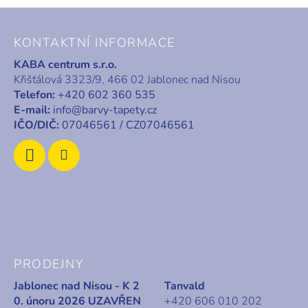
a
Z
c
á
í
KONTAKTNÍ INFORMACE
p
p
r
KABA centrum s.r.o.
a
v
Křišťálová 3323/9, 466 02 Jablonec nad Nisou
t
k
Telefon:
+420 602 360 535
í
y
E-mail:
info@barvy-tapety.cz
v
IČO/DIČ:
07046561 / CZ07046561
ý
p
i
s
u
PRODEJNY
Jablonec nad Nisou - K 2
Tanvald
0. únoru 2026 UZAVŘEN
+420 606 010 202