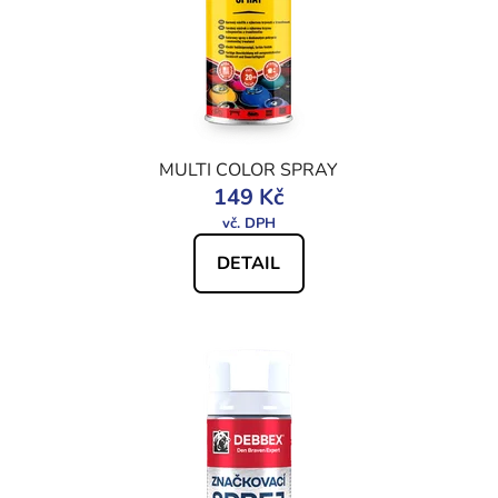
d
k
u
t
k
ů
t
ů
MULTI COLOR SPRAY
149 Kč
DETAIL