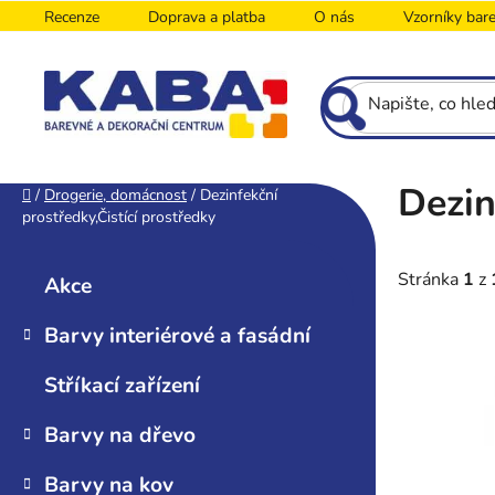
Přejít
Recenze
Doprava a platba
O nás
Vzorníky bar
na
obsah
Dezin
P
Domů
/
Drogerie, domácnost
/
Dezinfekční
prostředky,Čistící prostředky
o
K
s
Přeskočit
a
kategorie
t
Stránka
1
z
Akce
t
r
e
Barvy interiérové a fasádní
a
V
g
n
o
ý
Stříkací zařízení
n
r
p
i
í
i
Barvy na dřevo
e
p
s
a
Barvy na kov
p