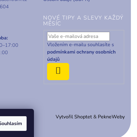
 604
NOVÉ TIPY A SLEVY KAŽDÝ
MĚSÍC
oba:
Vložením e-mailu souhlasíte s
00–17:00
podmínkami ochrany osobních
1:00
údajů
ODEBÍRAT
Vytvořil Shoptet
&
PekneWeby
Souhlasím