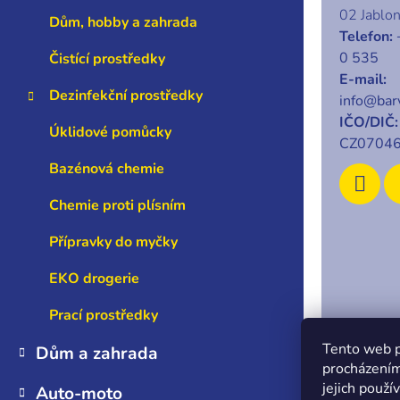
í
02 Jablo
Dům, hobby a zahrada
Telefon:
0 535
Čistící prostředky
E-mail:
Dezinfekční prostředky
info@barv
IČO/DIČ:
Úklidové pomůcky
CZ0704
Bazénová chemie
Chemie proti plísním
Přípravky do myčky
EKO drogerie
Prací prostředky
Copyrigh
Tento web p
Dům a zahrada
procházením
jejich použí
Auto-moto