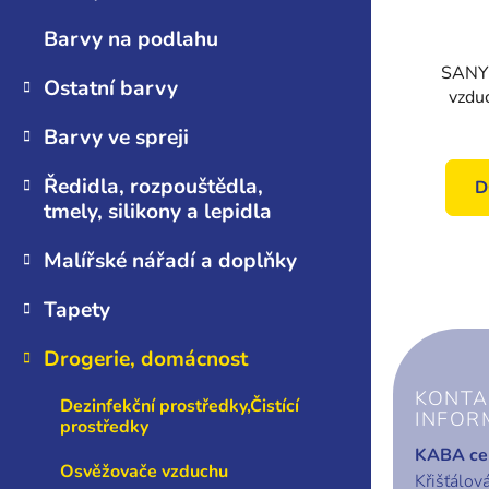
n
r
Barvy na podlahu
e
o
l
SANY
d
Ostatní barvy
vzdu
u
v
k
Barvy ve spreji
t
Ředidla, rozpouštědla,
D
ů
tmely, silikony a lepidla
Malířské nářadí a doplňky
Tapety
Drogerie, domácnost
Z
á
KONTA
Dezinfekční prostředky,Čistící
p
INFOR
prostředky
a
KABA cen
Osvěžovače vzduchu
t
Křišťálov