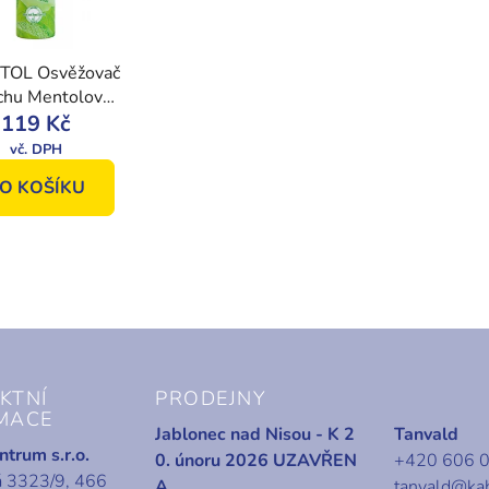
TOL Osvěžovač
chu Mentolová
ůně 300 ml
119 Kč
O KOŠÍKU
O
v
l
á
d
a
c
KTNÍ
PRODEJNY
í
MACE
Jablonec nad Nisou - K 2
Tanvald
p
trum s.r.o.
0. únoru 2026 UZAVŘEN
+420 606 
r
á 3323/9, 466
A
tanvald@ka