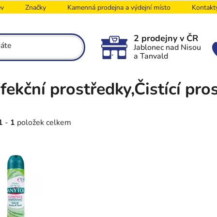
ev
Značky
Kamenná prodejna a výdejní místo
Kontakt
2 prodejny v ČR
Jablonec nad Nisou
a Tanvald
fekční prostředky,Čistící pro
1
-
1
položek celkem