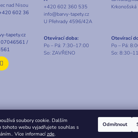
v
nec nad Nisou
k
+420 602 360 535
Krkonošská
+420 602 36
y
info@barvy-tapety.cz
v
U Přehrady 4596/42A
ý
p
y-tapety.cz
Otevírací doba:
Otevírací d
i
07046561 /
Po – Pá: 7:30–17:00
Po – Pá: 8:
s
6561
So: ZAVŘENO
So: 8:30–1
u
t 2026
KABA centrum
. Všechna práva vyhrazena.
oužívá soubory cookie. Dalším
Odmítnout
 tohoto webu vyjadřujete souhlas s
váním.. Více informací
zde
.