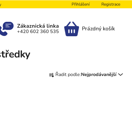
Přihlášení
Registrace
y
Zákaznická linka
Prázdný košík
+420 602 360 535
NÁKUPNÍ
KOŠÍK
středky
Ř
Řadit podle:
Nejprodávanější
a
z
e
n
í
p
r
o