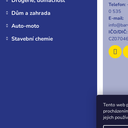
Drogerie, domácnost
Telefon:
0 535
Dům a zahrada
E-mail:
info@barv
Auto-moto
IČO/DIČ:
Stavební chemie
CZ0704
Copyrigh
Tento web p
procházením
jejich použí