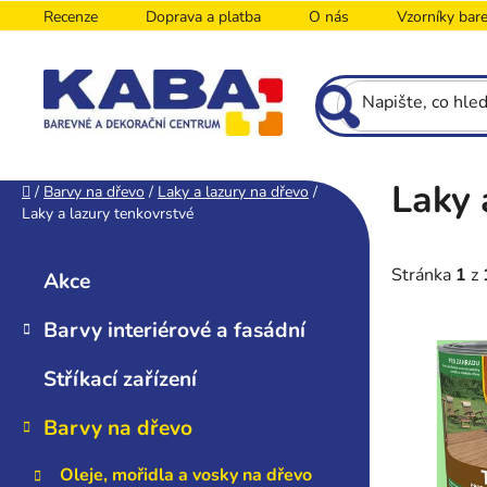
Přejít
Recenze
Doprava a platba
O nás
Vzorníky bar
na
obsah
Laky 
P
Domů
/
Barvy na dřevo
/
Laky a lazury na dřevo
/
Laky a lazury tenkovrstvé
o
K
s
Přeskočit
a
kategorie
t
Stránka
1
z
Akce
t
r
e
Barvy interiérové a fasádní
a
V
g
n
o
ý
Stříkací zařízení
n
r
p
i
í
i
Barvy na dřevo
e
p
s
a
Oleje, mořidla a vosky na dřevo
p