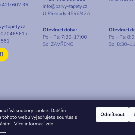
+420 602 36
y
info@barvy-tapety.cz
v
U Přehrady 4596/42A
ý
p
y-tapety.cz
Otevírací doba:
Otevírací d
i
07046561 /
Po – Pá: 7:30–17:00
Po – Pá: 8:
s
6561
So: ZAVŘENO
So: 8:30–1
u
t 2026
KABA centrum
. Všechna práva vyhrazena.
oužívá soubory cookie. Dalším
Odmítnout
 tohoto webu vyjadřujete souhlas s
váním.. Více informací
zde
.