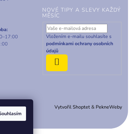
NOVÉ TIPY A SLEVY KAŽDÝ
MĚSÍC
oba:
Vložením e-mailu souhlasíte s
00–17:00
podmínkami ochrany osobních
1:00
údajů
ODEBÍRAT
Vytvořil Shoptet
&
PekneWeby
Souhlasím