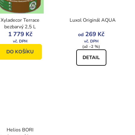
d
u
Xyladecor Terrace
Luxol Originál AQUA
k
bezbarvý 2,5 L
t
1 779 Kč
269 Kč
od
ů
(až –2 %)
DO KOŠÍKU
DETAIL
Helios BORI