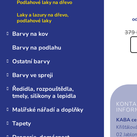
Podlahové laky na dřevo
Laky a lazury na dřevo,
o
podlahové laky
379 
Barvy na kov
Barvy na podlahu
Ostatní barvy
Barvy ve spreji
Ředidla, rozpouštědla,
Z
tmely, silikony a lepidla
á
KONTA
p
Malířské nářadí a doplňky
INFOR
a
KABA cen
Tapety
t
Křišťálov
í
02 Jablo