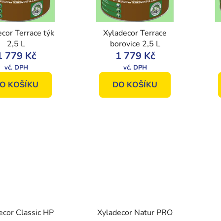
cor Terrace týk
Xyladecor Terrace
2,5 L
borovice 2,5 L
1 779 Kč
1 779 Kč
O KOŠÍKU
DO KOŠÍKU
ecor Classic HP
Xyladecor Natur PRO