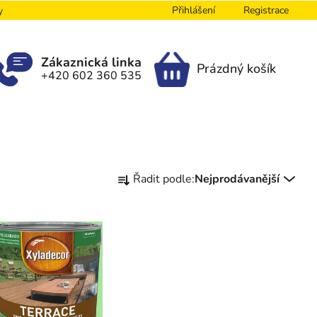
Přihlášení
Registrace
y
Zákaznická linka
Prázdný košík
+420 602 360 535
NÁKUPNÍ
KOŠÍK
Ř
Řadit podle:
Nejprodávanější
a
z
e
n
í
p
r
o