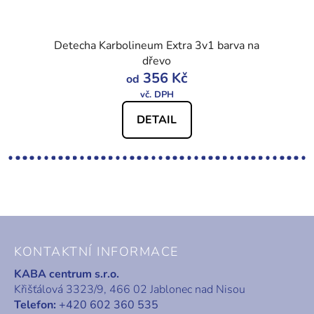
Detecha Karbolineum Extra 3v1 barva na
dřevo
356 Kč
od
DETAIL
Z
á
KONTAKTNÍ INFORMACE
p
KABA centrum s.r.o.
a
Křišťálová 3323/9, 466 02 Jablonec nad Nisou
t
Telefon:
+420 602 360 535