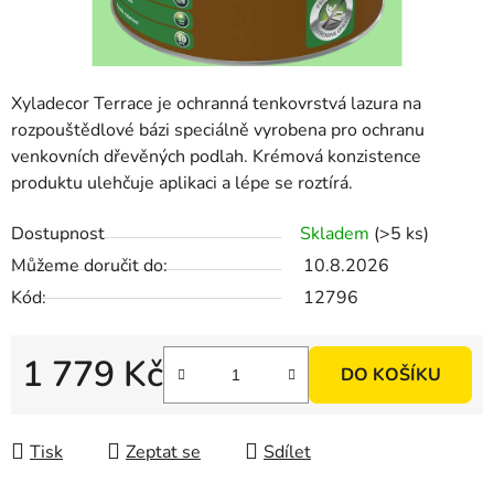
Xyladecor Terrace je ochranná tenkovrstvá lazura na
rozpouštědlové bázi speciálně vyrobena pro ochranu
venkovních dřevěných podlah. Krémová konzistence
produktu ulehčuje aplikaci a lépe se roztírá.
Dostupnost
Skladem
(>5 ks)
Můžeme doručit do:
10.8.2026
Kód:
12796
1 779 Kč
DO KOŠÍKU
Měrná cena:
Tisk
Zeptat se
Sdílet