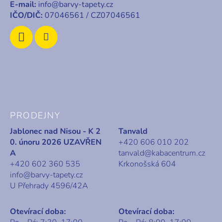
í
E-mail:
info@barvy-tapety.cz
IČO/DIČ:
07046561 / CZ07046561
PRODEJNY
Jablonec nad Nisou - K 2
Tanvald
0. únoru 2026 UZAVŘEN
+420 606 010 202
A
tanvald@kabacentrum.cz
+420 602 360 535
Krkonošská 604
info@barvy-tapety.cz
U Přehrady 4596/42A
Otevírací doba:
Otevírací doba: