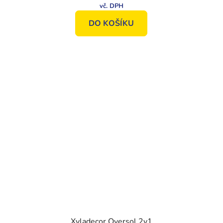
DO KOŠÍKU
Xyladecor Oversol 2v1