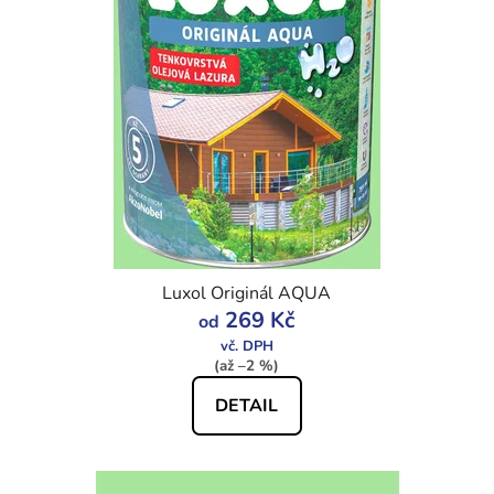
Luxol Originál AQUA
269 Kč
od
(až –2 %)
DETAIL