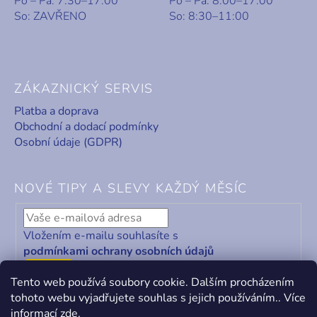
Po – Pá: 7:30–17:00
Po – Pá: 8:00–17:00
So: ZAVŘENO
So: 8:30–11:00
ZÁKAZNICKÝ SERVIS
Platba a doprava
Obchodní a dodací podmínky
Osobní údaje (GDPR)
NOVÉ TIPY A SLEVY KAŽDÝ MĚSÍC
Vložením e-mailu souhlasíte s
podmínkami ochrany osobních údajů
ODEBÍRAT
Tento web používá soubory cookie. Dalším procházením
tohoto webu vyjadřujete souhlas s jejich používáním.. Více
informací
zde
.