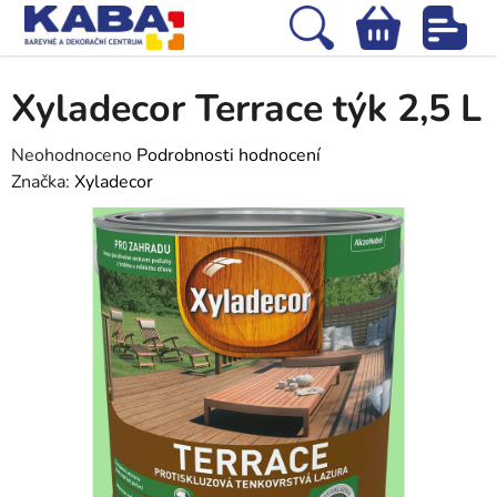
Přejít
na
Hledat
NÁKUPNÍ
obsah
Domů
/
Barvy na dřevo
/
Xyladecor Terrace týk 2,5 L
KOŠÍK
Xyladecor Terrace týk 2,5 L
Průměrné
Neohodnoceno
Podrobnosti hodnocení
hodnocení
Značka:
Xyladecor
produktu
je
0,0
z
5
hvězdiček.