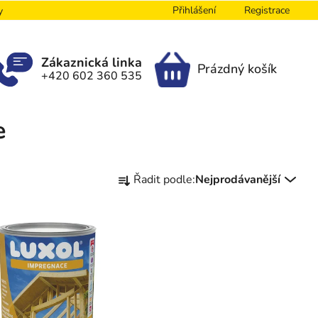
Přihlášení
Registrace
y
Zákaznická linka
Prázdný košík
+420 602 360 535
NÁKUPNÍ
KOŠÍK
e
Ř
Řadit podle:
Nejprodávanější
a
z
e
n
í
p
r
o