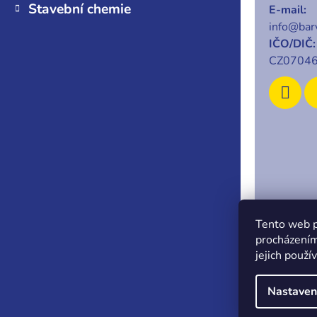
Stavební chemie
E-mail:
info@barv
IČO/DIČ:
CZ0704
Copyrigh
Tento web p
procházením
jejich použí
Nastaven