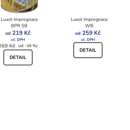
d
u
Luxol Impregnace
Luxol Impregnace
k
BPR SB
WB
t
219 Kč
259 Kč
od
od
ů
269 Kč
(až –18 %)
DETAIL
DETAIL