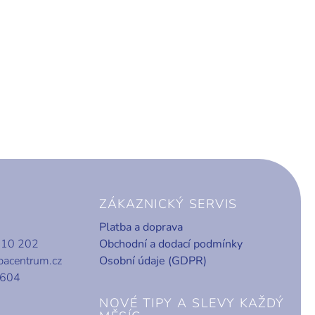
ZÁKAZNICKÝ SERVIS
Platba a doprava
010 202
Obchodní a dodací podmínky
bacentrum.cz
Osobní údaje (GDPR)
 604
NOVÉ TIPY A SLEVY KAŽDÝ