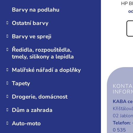
HP B
Barvy na podlahu
o
Ostatní barvy
Barvy ve spreji
Ředidla, rozpouštědla,
tmely, silikony a lepidla
Malířské nářadí a doplňky
Z
Tapety
á
KONTA
p
INFOR
Drogerie, domácnost
a
KABA cen
t
Křišťálov
Dům a zahrada
í
02 Jablo
Telefon:
Auto-moto
0 535