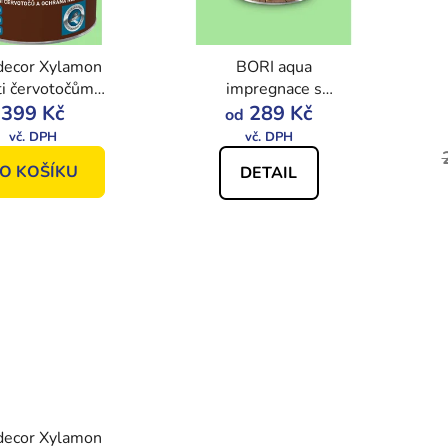
decor Xylamon
BORI aqua
ti červotočům
impregnace s
399 Kč
0,75L
biocidem
289 Kč
od
O KOŠÍKU
DETAIL
decor Xylamon