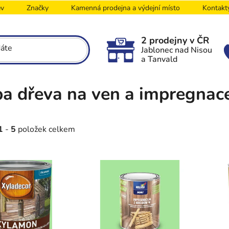
ev
Značky
Kamenná prodejna a výdejní místo
Kontakt
2 prodejny v ČR
Jablonec nad Nisou
a Tanvald
a dřeva na ven a impregnac
1
-
5
položek celkem