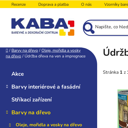
Přejít
Recenze
Doprava a platba
O nás
Vzorníky bar
na
obsah
Údržb
P
Domů
/
Barvy na dřevo
/
Oleje, mořidla a vosky
na dřevo
/
Údržba dřeva na ven a impregnace
o
K
s
Přeskočit
a
kategorie
t
Stránka
1
z
Akce
t
r
e
Barvy interiérové a fasádní
a
V
g
n
o
ý
Stříkací zařízení
n
r
p
i
í
i
Barvy na dřevo
e
p
s
a
Oleje, mořidla a vosky na dřevo
p