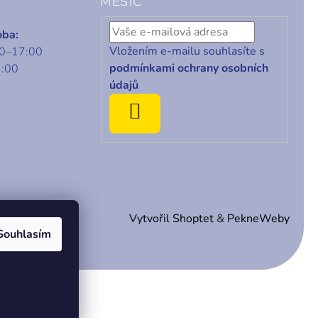
MĚSÍC
oba:
Vložením e-mailu souhlasíte s
00–17:00
podmínkami ochrany osobních
1:00
údajů
ODEBÍRAT
Vytvořil Shoptet
&
PekneWeby
Souhlasím