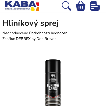
Přejít
na
Hledat
NÁKUPNÍ
obsah
Domů
/
Auto-moto
/
Značkovače, barvy, laky
/
Hliníkový sprej
KOŠÍK
Hliníkový sprej
Průměrné
Neohodnoceno
Podrobnosti hodnocení
hodnocení
Značka:
DEBBEX by Den Braven
produktu
je
0,0
z
5
hvězdiček.