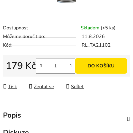
Dostupnost
Skladem
(>5 ks)
Můžeme doručit do:
11.8.2026
Kód:
RL_TA21102
179 Kč
DO KOŠÍKU
Měrná cena:
Tisk
Zeptat se
Sdílet
Popis
Diskuze