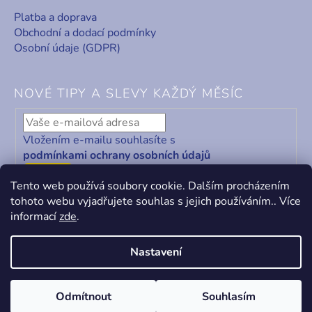
Platba a doprava
Obchodní a dodací podmínky
Osobní údaje (GDPR)
NOVÉ TIPY A SLEVY KAŽDÝ MĚSÍC
Vložením e-mailu souhlasíte s
podmínkami ochrany osobních údajů
ODEBÍRAT
Tento web používá soubory cookie. Dalším procházením
tohoto webu vyjadřujete souhlas s jejich používáním.. Více
informací
zde
.
Nastavení
Vytvořil Shoptet
&
PekneWeby
Odmítnout
Souhlasím
Copyright 2026
KABA centrum
. Všechna práva