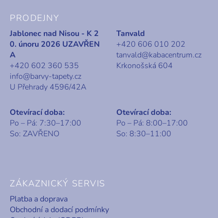
PRODEJNY
Jablonec nad Nisou - K 2
Tanvald
0. únoru 2026 UZAVŘEN
+420 606 010 202
A
tanvald@kabacentrum.cz
+420 602 360 535
Krkonošská 604
info@barvy-tapety.cz
U Přehrady 4596/42A
Otevírací doba:
Otevírací doba:
Po – Pá: 7:30–17:00
Po – Pá: 8:00–17:00
So: ZAVŘENO
So: 8:30–11:00
ZÁKAZNICKÝ SERVIS
Platba a doprava
Obchodní a dodací podmínky