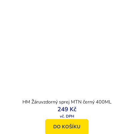
HM Žáruvzdorný sprej MTN černý 400ML
249 Kč
DO KOŠÍKU