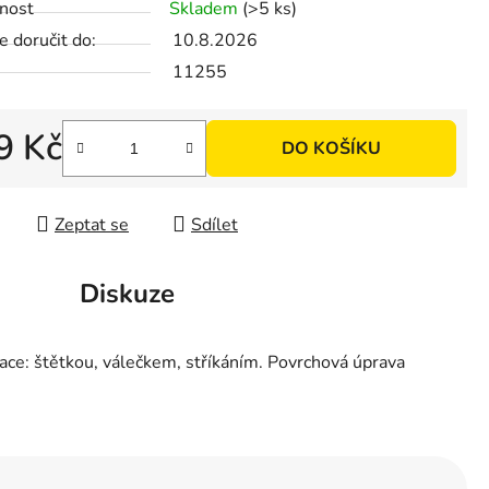
nost
Skladem
(>5 ks)
 doručit do:
10.8.2026
11255
9 Kč
DO KOŠÍKU
 cena:
Zeptat se
Sdílet
Diskuze
likace: štětkou, válečkem, stříkáním. Povrchová úprava