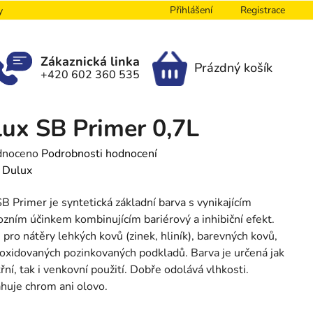
Přihlášení
Registrace
y
Zákaznická linka
Prázdný košík
+420 602 360 535
NÁKUPNÍ
KOŠÍK
ux SB Primer 0,7L
né
dnoceno
Podrobnosti hodnocení
ení
:
Dulux
tu
B Primer je syntetická základní barva s vynikajícím
ozním účinkem kombinujícím bariérový a inhibiční efekt.
 pro nátěry lehkých kovů (zinek, hliník), barevných kovů,
 zoxidovaných pozinkovaných podkladů. Barva je určená jak
třní, tak i venkovní použití. Dobře odolává vlhkosti.
ek.
uje chrom ani olovo.