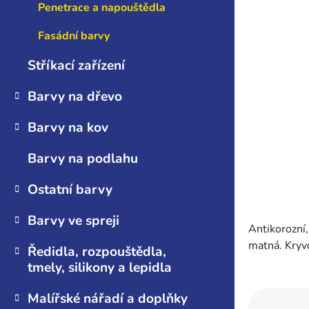
n
Penetrace a napouštědla
e
Fasádní barvy
l
Stříkací zařízení
Barvy na dřevo
Barvy na kov
Barvy na podlahu
Ostatní barvy
Barvy ve spreji
Antikorozní,
matná. Kryv
Ředidla, rozpouštědla,
tmely, silikony a lepidla
Malířské nářadí a doplňky