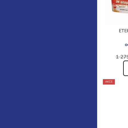
ETE
o
1 27
AKCE