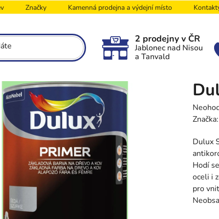
ev
Značky
Kamenná prodejna a výdejní místo
Kontakt
2 prodejny v ČR
Jablonec nad Nisou
a Tanvald
Dul
Průměr
Neoho
hodnoc
Značka
produk
Dulux S
je
antikor
0,0
Hodí se
z
oceli i
5
pro vni
hvězdič
Neobsah