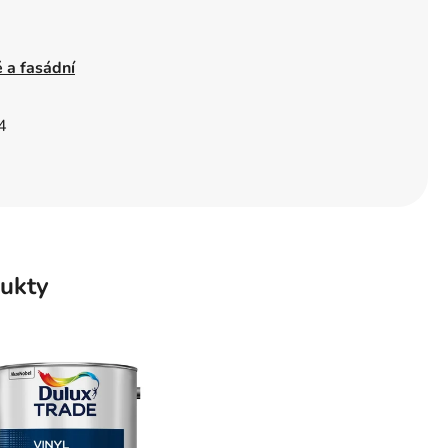
é a fasádní
4
ukty