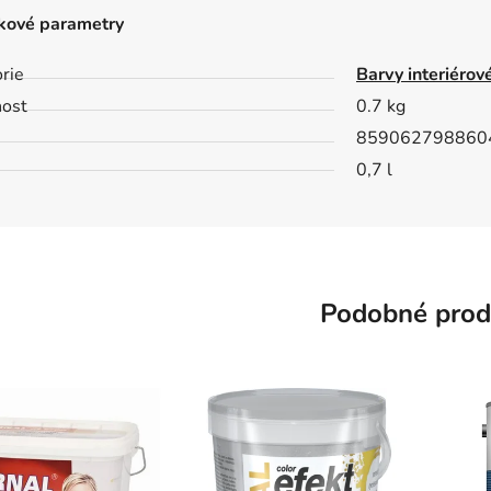
kové parametry
rie
Barvy interiérov
ost
0.7 kg
859062798860
0,7 l
Podobné prod