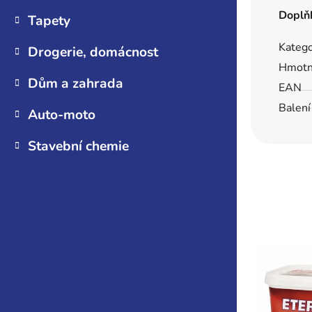
Doplň
Tapety
Katego
Drogerie, domácnost
Hmotn
Dům a zahrada
EAN
Balení
Auto-moto
Stavební chemie