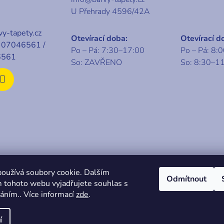
U Přehrady 4596/42A
y-tapety.cz
Otevírací doba:
Otevírací d
07046561 /
Po – Pá: 7:30–17:00
Po – Pá: 8:
6561
So: ZAVŘENO
So: 8:30–1
t 2026
KABA centrum
. Všechna práva vyhrazena.
oužívá soubory cookie. Dalším
Odmítnout
 tohoto webu vyjadřujete souhlas s
váním.. Více informací
zde
.
í