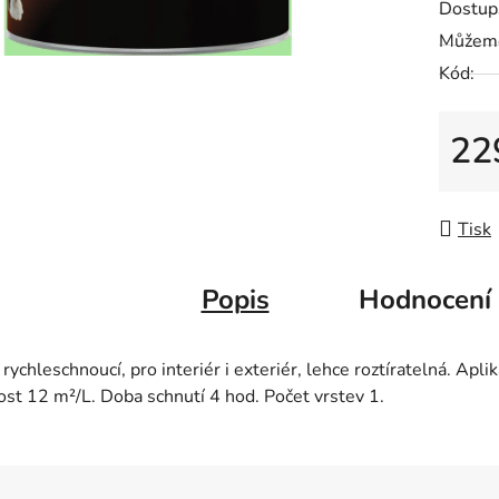
Dostup
Můžeme
Kód:
22
Měrná
Tisk
Popis
Hodnocení
 rychleschnoucí, pro interiér i exteriér, lehce roztíratelná. Ap
ost 12 m²/L. Doba schnutí 4 hod. Počet vrstev 1.