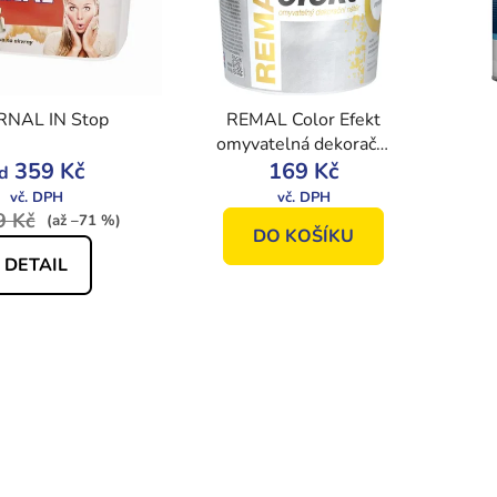
RNAL IN Stop
REMAL Color Efekt
omyvatelná dekorační
359 Kč
barva, 0900 stříbrný,
169 Kč
d
400 g
9 Kč
(až –71 %)
DO KOŠÍKU
DETAIL