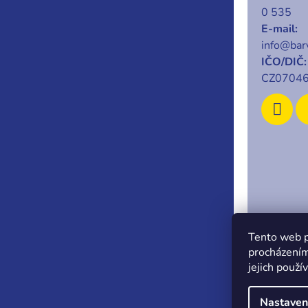
0 535
E-mail:
info@barv
IČO/DIČ:
CZ0704
Copyrigh
Tento web p
procházením
jejich použí
Nastaven