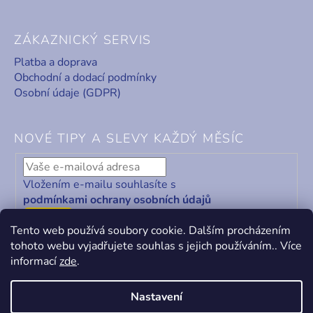
ZÁKAZNICKÝ SERVIS
Platba a doprava
Obchodní a dodací podmínky
Osobní údaje (GDPR)
NOVÉ TIPY A SLEVY KAŽDÝ MĚSÍC
Vložením e-mailu souhlasíte s
podmínkami ochrany osobních údajů
ODEBÍRAT
Tento web používá soubory cookie. Dalším procházením
tohoto webu vyjadřujete souhlas s jejich používáním.. Více
informací
zde
.
Nastavení