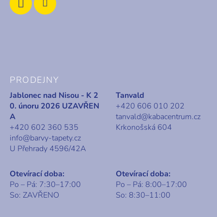
p
i
s
u
PRODEJNY
Jablonec nad Nisou - K 2
Tanvald
0. únoru 2026 UZAVŘEN
+420 606 010 202
A
tanvald@kabacentrum.cz
+420 602 360 535
Krkonošská 604
info@barvy-tapety.cz
U Přehrady 4596/42A
Otevírací doba:
Otevírací doba:
Po – Pá: 7:30–17:00
Po – Pá: 8:00–17:00
So: ZAVŘENO
So: 8:30–11:00