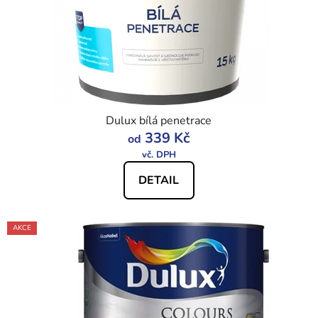
o
u
d
k
u
t
k
ů
t
ů
Dulux bílá penetrace
339 Kč
od
DETAIL
AKCE