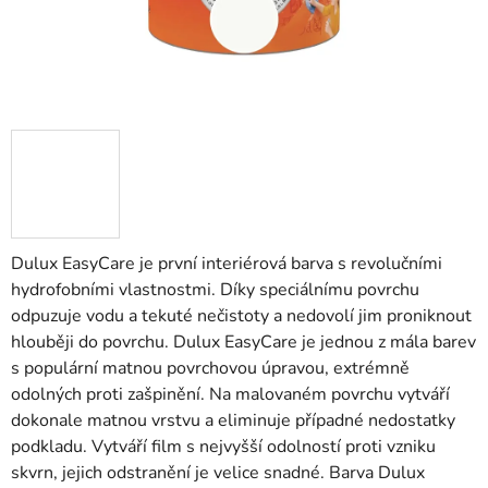
Dulux EasyCare je první interiérová barva s revolučními
hydrofobními vlastnostmi. Díky speciálnímu povrchu
odpuzuje vodu a tekuté nečistoty a nedovolí jim proniknout
hlouběji do povrchu. Dulux EasyCare je jednou z mála barev
s populární matnou povrchovou úpravou, extrémně
odolných proti zašpinění. Na malovaném povrchu vytváří
dokonale matnou vrstvu a eliminuje případné nedostatky
podkladu. Vytváří film s nejvyšší odolností proti vzniku
skvrn, jejich odstranění je velice snadné. Barva Dulux