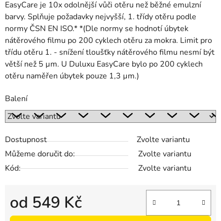
EasyCare je 10x odolnější vůči otěru než běžné emulzní
barvy. Splňuje požadavky nejvyšší, 1. třídy otěru podle
normy ČSN EN ISO.* *(Dle normy se hodnotí úbytek
nátěrového filmu po 200 cyklech otěru za mokra. Limit pro
třídu otěru 1. - snížení tloušťky nátěrového filmu nesmí být
větší než 5 µm. U Duluxu EasyCare bylo po 200 cyklech
otěru naměřen úbytek pouze 1,3 µm.)
Balení
Dostupnost
Zvolte variantu
Můžeme doručit do:
Zvolte variantu
Kód:
Zvolte variantu
od
549 Kč
Měrná cena: