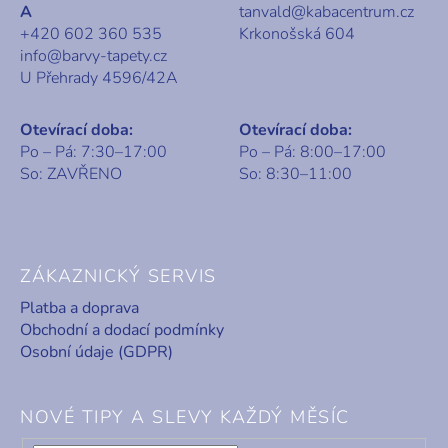
A
tanvald@kabacentrum.cz
+420 602 360 535
Krkonošská 604
info@barvy-tapety.cz
U Přehrady 4596/42A
Otevírací doba:
Otevírací doba:
Po – Pá: 7:30–17:00
Po – Pá: 8:00–17:00
So: ZAVŘENO
So: 8:30–11:00
ZÁKAZNICKÝ SERVIS
Platba a doprava
Obchodní a dodací podmínky
Osobní údaje (GDPR)
NOVÉ TIPY A SLEVY KAŽDÝ MĚSÍC