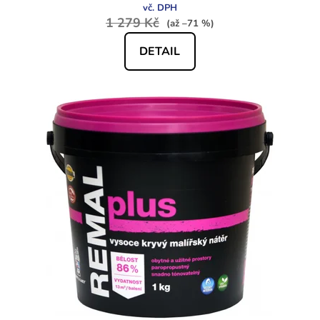
1 279 Kč
(až –71 %)
DETAIL