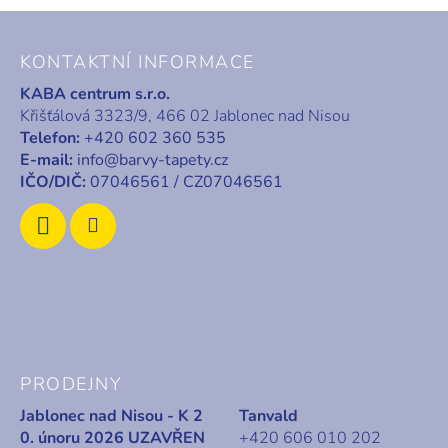
Z
á
KONTAKTNÍ INFORMACE
p
KABA centrum s.r.o.
a
Křišťálová 3323/9, 466 02 Jablonec nad Nisou
t
Telefon:
+420 602 360 535
í
E-mail:
info@barvy-tapety.cz
IČO/DIČ:
07046561 / CZ07046561
PRODEJNY
Jablonec nad Nisou - K 2
Tanvald
0. únoru 2026 UZAVŘEN
+420 606 010 202