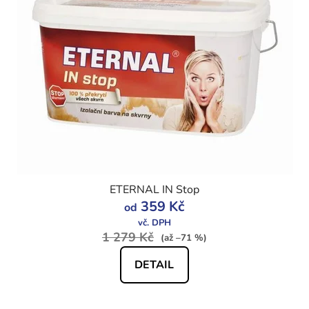
ETERNAL IN Stop
359 Kč
od
1 279 Kč
(až –71 %)
DETAIL