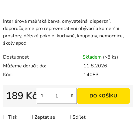
Interiérová malířská barva, omyvatelná, disperzní,
doporučujeme pro reprezentativní obývací a komerční
prostory, dětské pokoje, kuchyně, koupelny, nemocnice,
školy apod.
Dostupnost
Skladem
(>5 ks)
Můžeme doručit do:
11.8.2026
Kód:
14083
189 Kč
DO KOŠÍKU
Měrná cena:
Tisk
Zeptat se
Sdílet