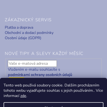
ZÁKAZNICKÝ SERVIS
Platba a doprava
Obchodní a dodací podmínky
Osobní údaje (GDPR)
NOVÉ TIPY A SLEVY KAŽDÝ MĚSÍC
Vložením e-mailu souhlasíte s
podmínkami ochrany osobních údajů
ODEBÍRAT
Tento web používá soubory cookie. Dalším procházením
tohoto webu vyjadřujete souhlas s jejich používáním.. Více
informací
zde
.