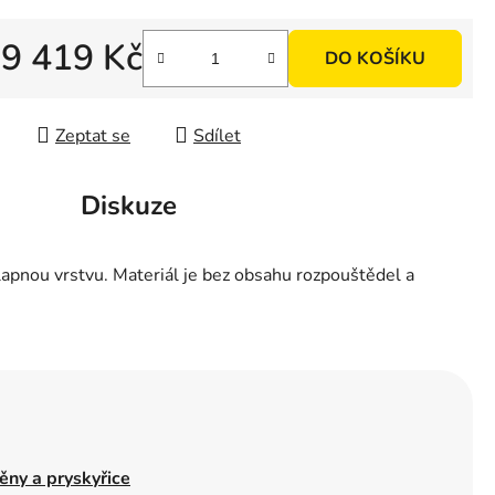
d
9 419 Kč
DO KOŠÍKU
 cena:
Zeptat se
Sdílet
Diskuze
apnou vrstvu. Materiál je bez obsahu rozpouštědel a
pěny a pryskyřice