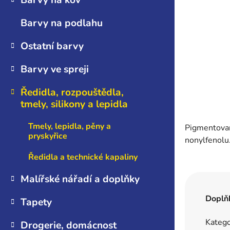
Barvy na kov
n
e
Barvy na podlahu
l
Ostatní barvy
Barvy ve spreji
Ředidla, rozpouštědla,
tmely, silikony a lepidla
Tmely, lepidla, pěny a
Pigmentovan
pryskyřice
nonylfenolu
Ředidla a technické kapaliny
Malířské nářadí a doplňky
Doplň
Tapety
Katego
Drogerie, domácnost