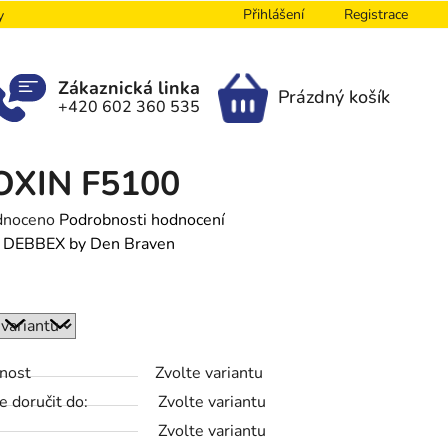
Přihlášení
Registrace
y
Zákaznická linka
Prázdný košík
+420 602 360 535
NÁKUPNÍ
KOŠÍK
OXIN F5100
né
dnoceno
Podrobnosti hodnocení
ení
:
DEBBEX by Den Braven
tu
nost
Zvolte variantu
ek.
 doručit do:
Zvolte variantu
Zvolte variantu