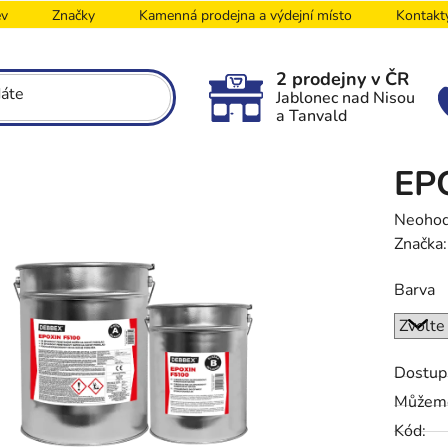
ev
Značky
Kamenná prodejna a výdejní místo
Kontakt
2 prodejny v ČR
Jablonec nad Nisou
a Tanvald
EP
Průměr
Neoho
hodnoc
Značka
produk
Barva
je
0,0
z
5
Dostup
hvězdič
Můžeme
Kód: