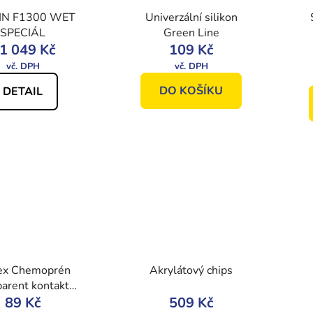
IN F1300 WET
Univerzální silikon
SPECIÁL
Green Line
1 049 Kč
109 Kč
DO KOŠÍKU
DETAIL
ex Chemoprén
Akrylátový chips
arent kontaktní
lo v tubě, 50 ml
89 Kč
509 Kč