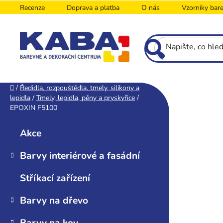
Přejít
Recenze
Doprava a platba
O nás
Vzorníky bar
na
obsah
P
Domů
/
Ředidla, rozpouštědla, tmely, silikony a
lepidla
/
Tmely, lepidla, pěny a pryskyřice
/
o
EPOXIN F5100
s
K
Přeskočit
t
a
kategorie
Akce
r
t
e
a
Barvy interiérové a fasádní
g
n
o
n
Stříkací zařízení
r
í
i
Barvy na dřevo
p
e
a