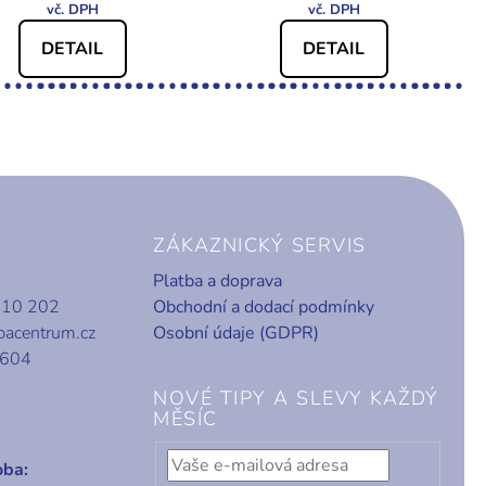
DETAIL
DETAIL
ZÁKAZNICKÝ SERVIS
Platba a doprava
010 202
Obchodní a dodací podmínky
bacentrum.cz
Osobní údaje (GDPR)
 604
NOVÉ TIPY A SLEVY KAŽDÝ
MĚSÍC
oba: