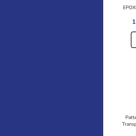
EPOX
1
Patt
Transp
lepid