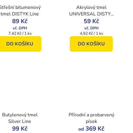
Střešní bitumenový
Akrylový tmel
tmel DISTYK Line
UNIVERSAL DISTYK
89 Kč
59 Kč
Line
Měrná
Měrná
7,42 Kč / 1 ks
4,92 Kč / 1 ks
cena:
cena:
DO KOŠÍKU
DO KOŠÍKU
Butylenový tmel
Přírodní a probarvený
Silver Line
písek
99 Kč
369 Kč
od