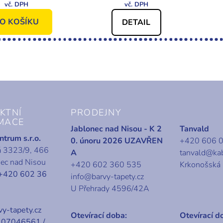
O KOŠÍKU
DETAIL
KTNÍ
PRODEJNY
MACE
Jablonec nad Nisou - K 2
Tanvald
trum s.r.o.
0. únoru 2026 UZAVŘEN
+420 606 
á 3323/9, 466
A
tanvald@ka
nec nad Nisou
+420 602 360 535
Krkonošská
+420 602 36
info@barvy-tapety.cz
U Přehrady 4596/42A
y-tapety.cz
Otevírací doba:
Otevírací d
07046561 /