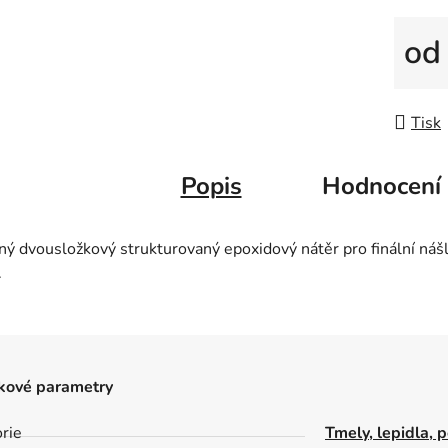
o
Měrná
Tisk
Popis
Hodnocení
ý dvousložkový strukturovaný epoxidový nátěr pro ﬁnální nášl
.
kové parametry
rie
Tmely, lepidla, 