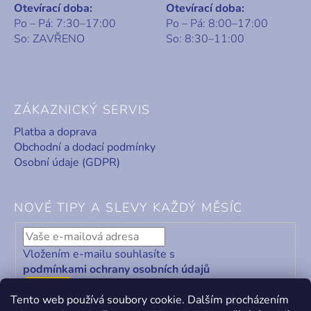
Otevírací doba:
Otevírací doba:
Po – Pá: 7:30–17:00
Po – Pá: 8:00–17:00
So: ZAVŘENO
So: 8:30–11:00
ZÁKAZNICKÝ SERVIS
Platba a doprava
Obchodní a dodací podmínky
Osobní údaje (GDPR)
NOVÉ TIPY A SLEVY KAŽDÝ MĚSÍC
Vložením e-mailu souhlasíte s
podmínkami ochrany osobních údajů
ODEBÍRAT
Tento web používá soubory cookie. Dalším procházením