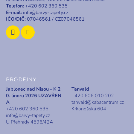
t
Telefon:
+420 602 360 535
í
E-mail:
info@barvy-tapety.cz
IČO/DIČ:
07046561 / CZ07046561
PRODEJNY
Jablonec nad Nisou - K 2
Tanvald
0. únoru 2026 UZAVŘEN
+420 606 010 202
A
tanvald@kabacentrum.cz
+420 602 360 535
Krkonošská 604
info@barvy-tapety.cz
U Přehrady 4596/42A