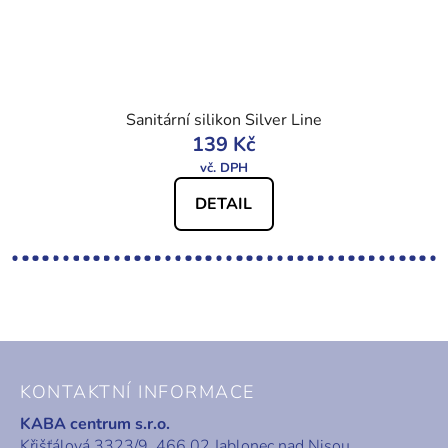
Sanitární silikon Silver Line
139 Kč
DETAIL
Z
á
KONTAKTNÍ INFORMACE
p
KABA centrum s.r.o.
a
Křišťálová 3323/9, 466 02 Jablonec nad Nisou