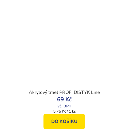
Akrylový tmel PROFI DISTYK Line
69 Kč
Měrná
5,75 Kč / 1 ks
cena:
DO KOŠÍKU