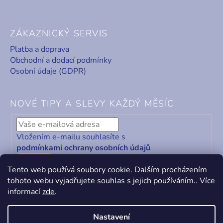
ZÁKAZNICKÝ SERVIS
Platba a doprava
Obchodní a dodací podmínky
Osobní údaje (GDPR)
NOVÉ TIPY A SLEVY KAŽDÝ MĚSÍC
Vložením e-mailu souhlasíte s
podmínkami ochrany osobních údajů
ODEBÍRAT
Tento web používá soubory cookie. Dalším procházením
tohoto webu vyjadřujete souhlas s jejich používáním.. Více
informací
zde
.
Nastavení