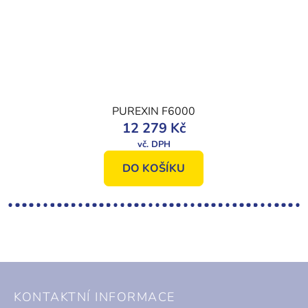
PUREXIN F6000
12 279 Kč
DO KOŠÍKU
Z
á
KONTAKTNÍ INFORMACE
p