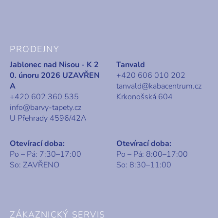
PRODEJNY
Jablonec nad Nisou - K 2
Tanvald
0. únoru 2026 UZAVŘEN
+420 606 010 202
A
tanvald@kabacentrum.cz
+420 602 360 535
Krkonošská 604
info@barvy-tapety.cz
U Přehrady 4596/42A
Otevírací doba:
Otevírací doba:
Po – Pá: 7:30–17:00
Po – Pá: 8:00–17:00
So: ZAVŘENO
So: 8:30–11:00
ZÁKAZNICKÝ SERVIS