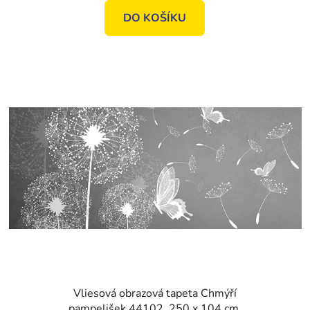
DO KOŠÍKU
Vliesová obrazová tapeta Chmýří
pampelišek 44102, 250 x 104 cm,