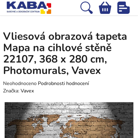
Přejít
na
Hledat
NÁKUPNÍ
obsah
Domů
/
Tapety
/
Fototapety
/
Vliesová obrazová tapeta Mapa na cihlové
KOŠÍK
stěně 22107, 368 x 280 cm, Photomurals, Vavex
Vliesová obrazová tapeta
Mapa na cihlové stěně
22107, 368 x 280 cm,
Photomurals, Vavex
Průměrné
Neohodnoceno
Podrobnosti hodnocení
hodnocení
Značka:
Vavex
produktu
je
0,0
z
5
hvězdiček.