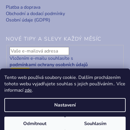
Platba a doprava
Obchodní a dodací podmínky
Osobní údaje (GDPR)
NOVÉ TIPY A SLEVY KAŽDÝ MĚSÍC
Vložením e-mailu souhlasíte s
podmínkami ochrany osobních údajů
ODEBÍRAT
Tento web používá soubory cookie. Dalším procházením
tohoto webu vyjadřujete souhlas s jejich používáním.. Více
informací
zde
.
Nastavení
Vytvořil Shoptet
&
PekneWeby
Odmítnout
Souhlasím
Copyright 2026
KABA centrum
. Všechna práva