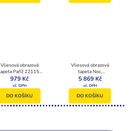
Vliesová obrazová
Vliesová obrazová
tapeta Paříž 22115,
tapeta Noc,
416 x 254 cm,
979 Kč
350x280cm,
5 869 Kč
Photomurals, Vavex
Imaginum, Vavex
DO KOŠÍKU
DO KOŠÍKU