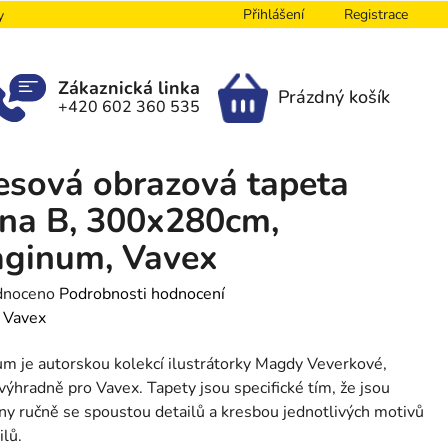
Přihlášení
Registrace
y
Zákaznická linka
Prázdný košík
+420 602 360 535
NÁKUPNÍ
KOŠÍK
esová obrazová tapeta
na B, 300x280cm,
aginum, Vavex
né
dnoceno
Podrobnosti hodnocení
ení
:
Vavex
tu
m je autorskou kolekcí ilustrátorky Magdy Veverkové,
výhradně pro Vavex. Tapety jsou specifické tím, že jsou
y ručně se spoustou detailů a kresbou jednotlivých motivů
ilů.