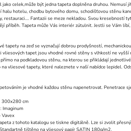
l jako celek,může být jedna tapeta doplněna druhou. Nemusí jít
í halu hotelu, chodbu bytového domu, schodišťovou stěnu kanc
y, restauraci…. Fantazii se meze nekladou. Svou kresebností tyt
ějí příběh. Tapeta může Vás interiér zútulnit. Jestli se Vám líbí
vé tapety na zeď se vyznačují dobrou prodyšností, mechanickou 
ci vliesových tapet jsou vhodné rovné stěny s vlhkostí ne vyšší 
 přímo na podkladovou stěnu, na kterou se přikládají jednotlivé
o na vliesové tapety, které naleznete v naší nabídce lepidel. Od
petováním je vhodné každou stěnu napenetrovat. Penetrace s
j
: 300x280 cm
e: Imaginum
e Vavex
apeta z tohoto katalogu se tiskne digitálně. Lze si zvolit přes
 Standartně tištěno na vliesový papír SATIN 180g/m2.