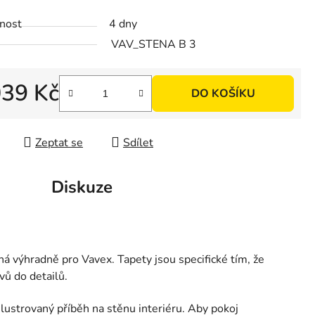
ek.
nost
4 dny
VAV_STENA B 3
039 Kč
DO KOŠÍKU
 cena:
Zeptat se
Sdílet
Diskuze
á výhradně pro Vavex. Tapety jsou specifické tím, že
vů do detailů.
lustrovaný příběh na stěnu interiéru. Aby pokoj