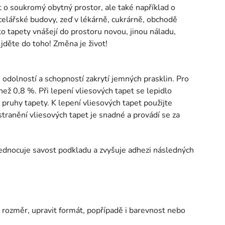
 o soukromý obytný prostor, ale také například o
elářské budovy, zeď v lékárně, cukrárně, obchodě
o tapety vnášejí do prostoru novou, jinou náladu,
, jděte do toho! Změna je život!
odolností a schopností zakrytí jemných prasklin. Pro
než 0,8 %. Při lepení vliesových tapet se lepidlo
 pruhy tapety. K lepení vliesových tapet použijte
stranění vliesových tapet je snadné a provádí se za
ednocuje savost podkladu a zvyšuje adhezi následných
ný rozměr, upravit formát, popřípadě i barevnost nebo