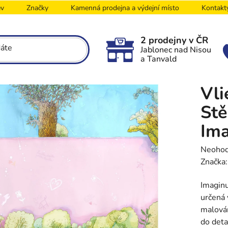
ev
Značky
Kamenná prodejna a výdejní místo
Kontakt
2 prodejny v ČR
Jablonec nad Nisou
a Tanvald
Vli
Stě
Im
Průměr
Neoho
hodnoc
Značka
produk
Imaginu
je
určená 
0,0
malován
z
do deta
5