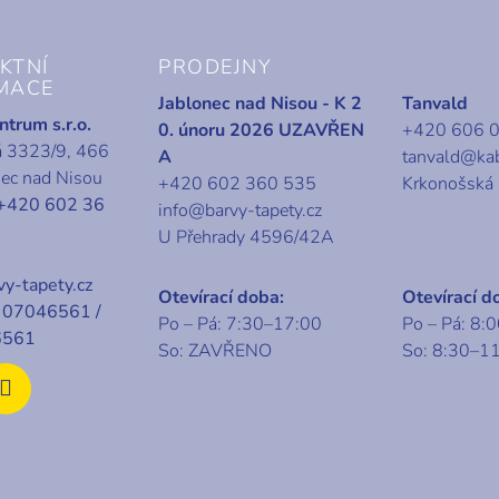
KTNÍ
PRODEJNY
MACE
Jablonec nad Nisou - K 2
Tanvald
trum s.r.o.
0. únoru 2026 UZAVŘEN
+420 606 
á 3323/9, 466
A
tanvald@ka
nec nad Nisou
+420 602 360 535
Krkonošská
+420 602 36
info@barvy-tapety.cz
U Přehrady 4596/42A
y-tapety.cz
Otevírací doba:
Otevírací d
07046561 /
Po – Pá: 7:30–17:00
Po – Pá: 8:
6561
So: ZAVŘENO
So: 8:30–1