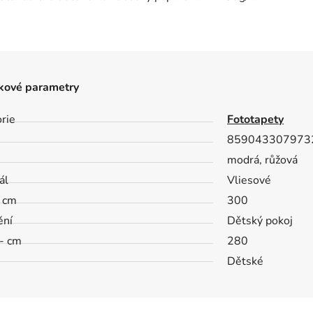
kové parametry
rie
Fototapety
859043307973
modrá, růžová
ál
Vliesové
- cm
300
ění
Dětský pokoj
- cm
280
Dětské