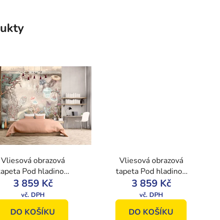
ukty
Vliesová obrazová
Vliesová obrazová
tapeta Pod hladinou
tapeta Pod hladinou
A, 230x280cm,
3 859 Kč
B, 230x280cm,
3 859 Kč
Imaginum, Vavex
Imaginum, Vavex
DO KOŠÍKU
DO KOŠÍKU