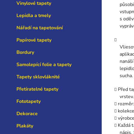
Vinylové tapety
působi
vstupn
Lepidla a tmely
s oděv
vypráv
Nářadí na tapetování
Papírové tapety
Vlieso
Bordury
aplika
nanáší
Samolepící folie a tapety
lepidl
sucha.
Tapety sklovláknité
Přetíratelné tapety
Před ta
vrstev.
Fototapety
rozměr
kolekc
Dekorace
výrobc
Každá t
Plakáty
nápis.