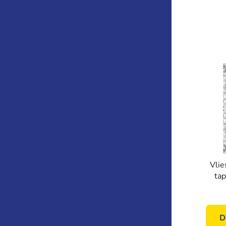
Vlie
tap
33103
Phot
D