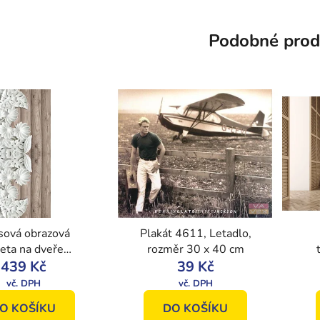
Podobné prod
sová obrazová
Plakát 4611, Letadlo,
eta na dveře
rozměr 30 x 40 cm
, 91 x 211 cm,
439 Kč
39 Kč
omurals, Vavex
O KOŠÍKU
DO KOŠÍKU