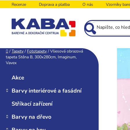
Přejít
Recenze
Doprava a platba
O nás
Vzorníky bar
na
obsah
P
Domů
/
Tapety
/
Fototapety
/
Vliesová obrazová
tapeta Stěna B, 300x280cm, Imaginum,
o
Vavex
s
K
Přeskočit
t
a
kategorie
Akce
r
t
e
a
Barvy interiérové a fasádní
g
n
o
n
Stříkací zařízení
r
í
i
Barvy na dřevo
p
e
a