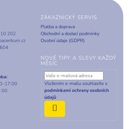
ZÁKAZNICKÝ SERVIS
Platba a doprava
010 202
Obchodní a dodací podmínky
bacentrum.cz
Osobní údaje (GDPR)
 604
NOVÉ TIPY A SLEVY KAŽDÝ
MĚSÍC
oba:
Vložením e-mailu souhlasíte s
00–17:00
podmínkami ochrany osobních
1:00
údajů
ODEBÍRAT