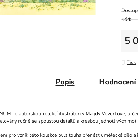
hvězdič
Dostup
Kód:
5 
Měrná
Tisk
Popis
Hodnocení
INUM
je autorskou kolekcí ilustrátorky Magdy Veverkové, určen
alovány ručně se spoustou detailů a kresbou jednotlivých moti
em pro vznik této kolekce byla touha přenést umělecké dílo a i