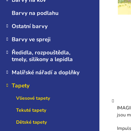
Barvy na kov
n
e
Barvy na podlahu
l
Ostatní barvy
Barvy ve spreji
Ředidla, rozpouštědla,
tmely, silikony a lepidla
Malířské nářadí a doplňky
Tapety
Vliesové tapety
IMAG
Tekuté tapety
jsou m
Dětské tapety
Impuls