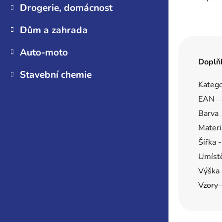
Drogerie, domácnost
Dům a zahrada
Auto-moto
Doplň
Stavební chemie
Katego
EAN
Barva
Materi
Šířka 
Umíst
Výška 
Vzory