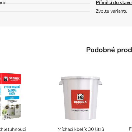
rie
Příměsi do stav
Zvolte variantu
Podobné prod
F
chletuhnoucí
Míchací kbelík 30 litrů