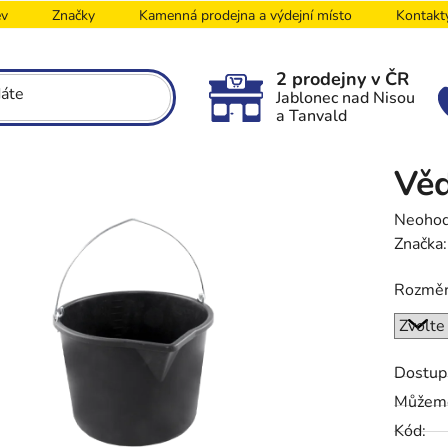
ev
Značky
Kamenná prodejna a výdejní místo
Kontakt
2 prodejny v ČR
Jablonec nad Nisou
a Tanvald
Věd
Průměr
Neoho
hodnoc
Značka
produk
Rozmě
je
0,0
z
5
Dostup
hvězdič
Můžeme
Kód: