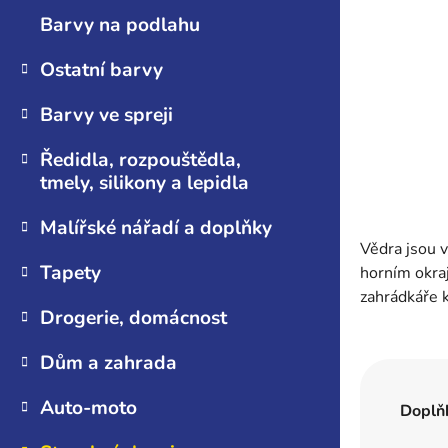
n
Barvy na podlahu
e
l
Ostatní barvy
Barvy ve spreji
Ředidla, rozpouštědla,
tmely, silikony a lepidla
Malířské nářadí a doplňky
Vědra jsou v
Tapety
horním okraj
zahrádkáře k
Drogerie, domácnost
Dům a zahrada
Auto-moto
Doplň