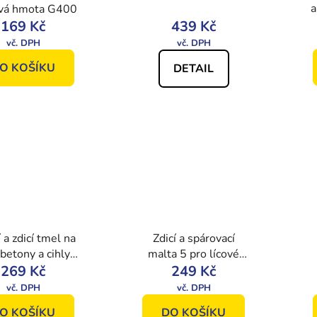
a
vá hmota G400
169 Kč
439 Kč
O KOŠÍKU
DETAIL
 a zdicí tmel na
Zdicí a spárovací
betony a cihly
malta 5 pro lícové
ARTZ PORO
269 Kč
249 Kč
zdivo
O KOŠÍKU
DO KOŠÍKU