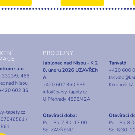
KTNÍ
PRODEJNY
MACE
Jablonec nad Nisou - K 2
Tanvald
trum s.r.o.
0. únoru 2026 UZAVŘEN
+420 606 
á 3323/9, 466
A
tanvald@ka
nec nad Nisou
+420 602 360 535
Krkonošská
+420 602 36
info@barvy-tapety.cz
U Přehrady 4596/42A
y-tapety.cz
Otevírací doba:
Otevírací d
07046561 /
Po – Pá: 7:30–17:00
Po – Pá: 8:
6561
So: ZAVŘENO
So: 8:30–1