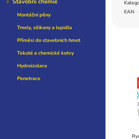
Stavební chemie
Katego
EAN
Montážní pěny
Tmely, silikony a lepidla
Příměsi do stavebních hmot
Tekuté a chemické kotvy
Hydroizolace
Penetrace
Ry