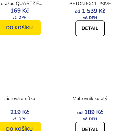
 dlažbu QUARTZ FX
BETON EXCLUSIVE
169 Kč
C2TE
1 539 Kč
od
DO KOŠÍKU
DETAIL
Jádrová omítka
Maltovník kulatý
219 Kč
189 Kč
od
DO KOŠÍKU
DETAIL