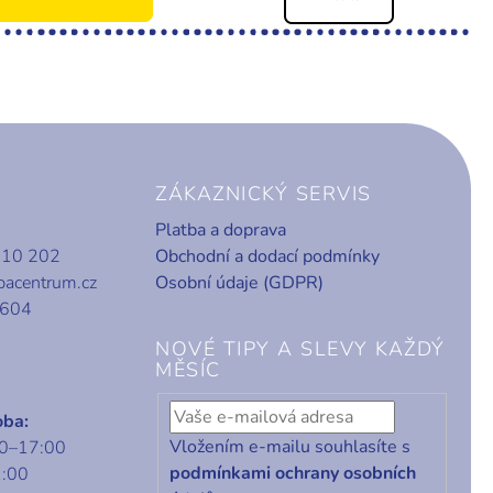
ZÁKAZNICKÝ SERVIS
Platba a doprava
010 202
Obchodní a dodací podmínky
bacentrum.cz
Osobní údaje (GDPR)
 604
NOVÉ TIPY A SLEVY KAŽDÝ
MĚSÍC
oba:
Vložením e-mailu souhlasíte s
00–17:00
podmínkami ochrany osobních
1:00