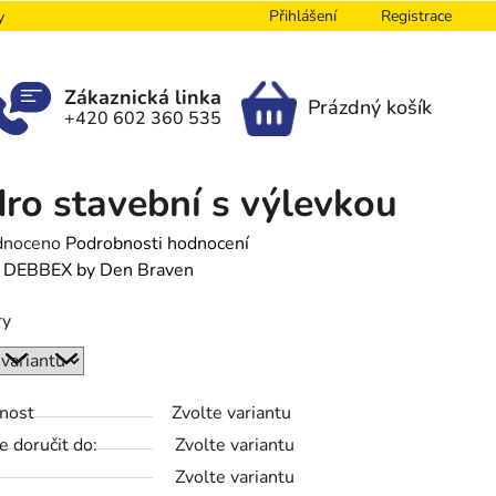
Přihlášení
Registrace
y
Zákaznická linka
Prázdný košík
+420 602 360 535
NÁKUPNÍ
KOŠÍK
ro stavební s výlevkou
né
dnoceno
Podrobnosti hodnocení
ení
:
DEBBEX by Den Braven
tu
ry
nost
Zvolte variantu
ek.
 doručit do:
Zvolte variantu
Zvolte variantu