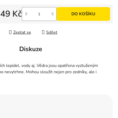
d
49 Kč
DO KOŠÍKU
 cena:
Zeptat se
Sdílet
Diskuze
ních lepidel, vody aj. Vědra jsou opatřena vyztuženým
o nevytrhne. Mohou sloužit nejen pro zedníky, ale i