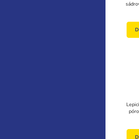
sádro
D
Lepicí
póro
QU
D