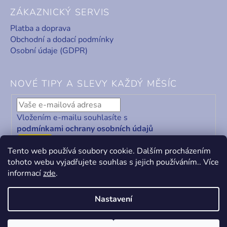
ZÁKAZNICKÝ SERVIS
Platba a doprava
Obchodní a dodací podmínky
Osobní údaje (GDPR)
NOVÉ TIPY A SLEVY KAŽDÝ MĚSÍC
Vložením e-mailu souhlasíte s
podmínkami ochrany osobních údajů
ODEBÍRAT
Tento web používá soubory cookie. Dalším procházením
tohoto webu vyjadřujete souhlas s jejich používáním.. Více
informací
zde
.
Nastavení
Vytvořil Shoptet
&
PekneWeby