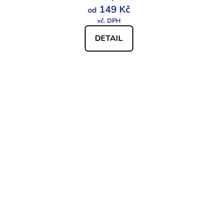
149 Kč
od
DETAIL