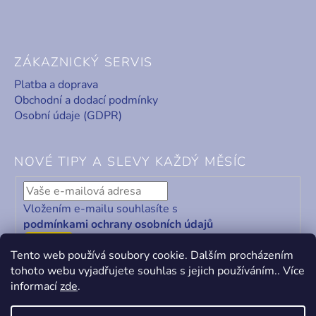
ZÁKAZNICKÝ SERVIS
Platba a doprava
Obchodní a dodací podmínky
Osobní údaje (GDPR)
NOVÉ TIPY A SLEVY KAŽDÝ MĚSÍC
Vložením e-mailu souhlasíte s
podmínkami ochrany osobních údajů
ODEBÍRAT
Tento web používá soubory cookie. Dalším procházením
tohoto webu vyjadřujete souhlas s jejich používáním.. Více
informací
zde
.