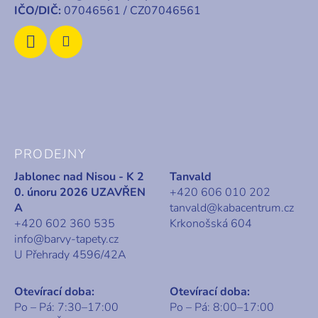
IČO/DIČ:
07046561 / CZ07046561
PRODEJNY
Jablonec nad Nisou - K 2
Tanvald
0. únoru 2026 UZAVŘEN
+420 606 010 202
A
tanvald@kabacentrum.cz
+420 602 360 535
Krkonošská 604
info@barvy-tapety.cz
U Přehrady 4596/42A
Otevírací doba:
Otevírací doba:
Po – Pá: 7:30–17:00
Po – Pá: 8:00–17:00