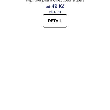
Papírová páska Ciret color expert
49 Kč
od
DETAIL