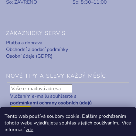
So: ZAVŘENO
So: 8:30–11:00
ZÁKAZNICKÝ SERVIS
Platba a doprava
Obchodní a dodací podmínky
Osobní údaje (GDPR)
NOVÉ TIPY A SLEVY KAŽDÝ MĚSÍC
Vložením e-mailu souhlasíte s
podmínkami ochrany osobních údajů
ODEBÍRAT
Tento web používá soubory cookie. Dalším procházením
tohoto webu vyjadřujete souhlas s jejich používáním.. Více
informací
zde
.