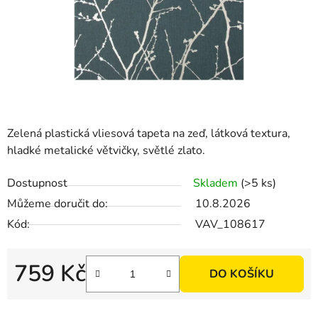
Zelená plastická vliesová tapeta na zeď, látková textura,
hladké metalické větvičky, světlé zlato.
Dostupnost
Skladem
(>5 ks)
Můžeme doručit do:
10.8.2026
Kód:
VAV_108617
759 Kč
DO KOŠÍKU
Měrná cena: