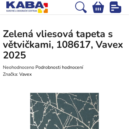
Přejít
na
Hledat
NÁKUPNÍ
obsah
Domů
/
Tapety
/
Vliesové tapety
/
Zelená vliesová tapeta s větvičkami,
KOŠÍK
108617, Vavex 2025
Zelená vliesová tapeta s
větvičkami, 108617, Vavex
2025
Průměrné
Neohodnoceno
Podrobnosti hodnocení
hodnocení
Značka:
Vavex
produktu
je
0,0
z
5
hvězdiček.