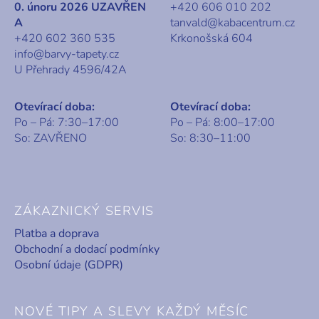
0. únoru 2026 UZAVŘEN
+420 606 010 202
A
tanvald@kabacentrum.cz
+420 602 360 535
Krkonošská 604
info@barvy-tapety.cz
U Přehrady 4596/42A
Otevírací doba:
Otevírací doba:
Po – Pá: 7:30–17:00
Po – Pá: 8:00–17:00
So: ZAVŘENO
So: 8:30–11:00
ZÁKAZNICKÝ SERVIS
Platba a doprava
Obchodní a dodací podmínky
Osobní údaje (GDPR)
NOVÉ TIPY A SLEVY KAŽDÝ MĚSÍC