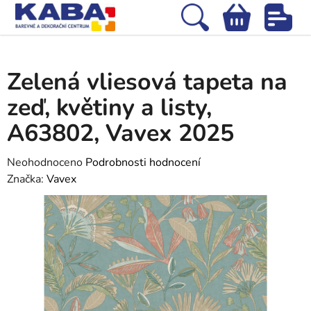
Přejít
na
Hledat
NÁKUPNÍ
obsah
Domů
/
Tapety
/
Vliesové tapety
/
Zelená vliesová tapeta na zeď, květiny a
KOŠÍK
listy, A63802, Vavex 2025
Zelená vliesová tapeta na
zeď, květiny a listy,
A63802, Vavex 2025
Průměrné
Neohodnoceno
Podrobnosti hodnocení
hodnocení
Značka:
Vavex
produktu
je
0,0
z
5
hvězdiček.