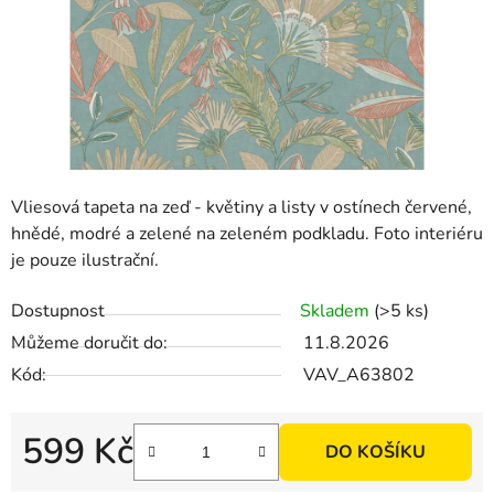
Vliesová tapeta na zeď - květiny a listy v ostínech červené,
hnědé, modré a zelené na zeleném podkladu. Foto interiéru
je pouze ilustrační.
Dostupnost
Skladem
(>5 ks)
Můžeme doručit do:
11.8.2026
Kód:
VAV_A63802
599 Kč
DO KOŠÍKU
Měrná cena: