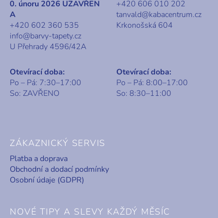
0. únoru 2026 UZAVŘEN
+420 606 010 202
A
tanvald@kabacentrum.cz
+420 602 360 535
Krkonošská 604
info@barvy-tapety.cz
U Přehrady 4596/42A
Otevírací doba:
Otevírací doba:
Po – Pá: 7:30–17:00
Po – Pá: 8:00–17:00
So: ZAVŘENO
So: 8:30–11:00
ZÁKAZNICKÝ SERVIS
Platba a doprava
Obchodní a dodací podmínky
Osobní údaje (GDPR)
NOVÉ TIPY A SLEVY KAŽDÝ MĚSÍC