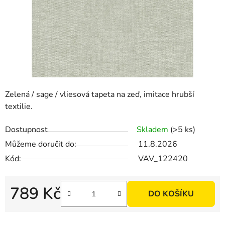
Zelená / sage / vliesová tapeta na zeď, imitace hrubší
textilie.
Dostupnost
Skladem
(>5 ks)
Můžeme doručit do:
11.8.2026
Kód:
VAV_122420
789 Kč
DO KOŠÍKU
Měrná cena: