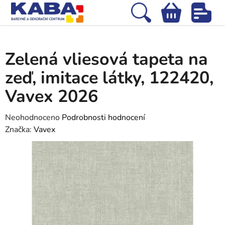
Přejít
na
Hledat
NÁKUPNÍ
obsah
Domů
/
Tapety
/
Vliesové tapety
/
Zelená vliesová tapeta na zeď, imitace
KOŠÍK
látky, 122420, Vavex 2026
Zelená vliesová tapeta na
zeď, imitace látky, 122420,
Vavex 2026
Průměrné
Neohodnoceno
Podrobnosti hodnocení
hodnocení
Značka:
Vavex
produktu
je
0,0
z
5
hvězdiček.