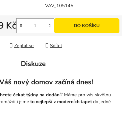
ek.
VAV_105145
9 Kč
DO KOŠÍKU
 cena:
Zeptat se
Sdílet
Diskuze
 Váš nový domov začíná dnes!
hcete čekat týdny na dodání
? Máme pro vás skvělou
romáždili jsme
to nejlepší z moderních tapet
do jedné