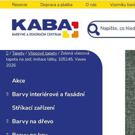
Přejít
Recenze
Doprava a platba
O nás
Vzorníky bar
na
obsah
P
Domů
/
Tapety
/
Vliesové tapety
/
Zelená vliesová
tapeta na zeď, imitace látky, 105145, Vavex
o
2026
s
K
Přeskočit
t
a
kategorie
Akce
r
t
e
a
Barvy interiérové a fasádní
g
n
o
n
Stříkací zařízení
r
í
i
Barvy na dřevo
p
e
a