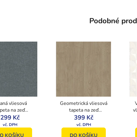
Podobné prod
aná vliesová
Geometrická vliesová
peta na zeď
tapeta na zeď
v
5, Vavex 2021
299 Kč
231608, Premium
399 Kč
Selection, Vavex
O KOŠÍKU
DO KOŠÍKU