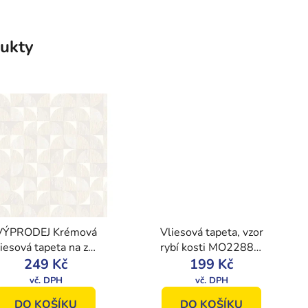
ukty
VÝPRODEJ Krémová
Vliesová tapeta, vzor
liesová tapeta na zeď
rybí kosti MO22883,
s geometrickým
249 Kč
Geometry, Vavex
199 Kč
vzorem, 8511-1,
Vavex 2021
DO KOŠÍKU
DO KOŠÍKU