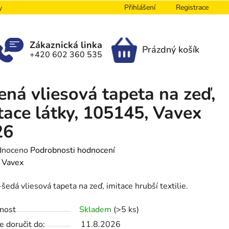
Přihlášení
Registrace
y
Zákaznická linka
Prázdný košík
+420 602 360 535
NÁKUPNÍ
KOŠÍK
ená vliesová tapeta na zeď,
tace látky, 105145, Vavex
26
né
dnoceno
Podrobnosti hodnocení
ení
:
Vavex
tu
šedá vliesová tapeta na zeď, imitace hrubší textilie.
nost
Skladem
(>5 ks)
 doručit do:
11.8.2026