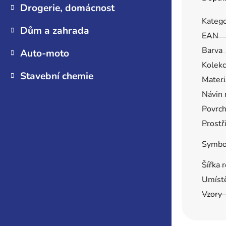
Drogerie, domácnost
Katego
Dům a zahrada
EAN
Barva
Auto-moto
Kolek
Stavební chemie
Materi
Návin 
Povrc
Prostř
Symbo
Šířka 
Umíst
Vzory