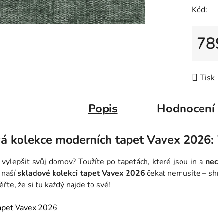
hvězdič
Kód:
78
Měrná
Tisk
Popis
Hodnocení
á kolekce moderních tapet Vavex 2026:
 vylepšit svůj domov? Toužíte po tapetách, které jsou in a
nec
 naší
skladové kolekci tapet Vavex 2026
čekat nemusíte – sh
ěřte, že si tu každý najde to své!