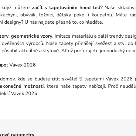
t, když můžete
začít s tapetováním hned teď
? Naše skladová
kuchyni, obývák, ložnici, dětský pokoj i koupelnu. Máte rá
í designy? U nás najdete přesně to, co hledáte.
zory
,
geometrické vzory
, imitace materiálů a další trendy des
 ověřených výrobců. Naše tapety přinášejí svěžest a styl do
působit aktuálně a stylově. Ať už preferujete jednoduchý nebo
 domov, kde se budete cítit skvěle! S tapetami Vavex 2026 
nekonečné možnosti
, které naše tapety nabízejí. Proč neud
olekcí Vavex 2026!
kové parametry