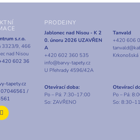
KTNÍ
PRODEJNY
MACE
Jablonec nad Nisou - K 2
Tanvald
trum s.r.o.
0. únoru 2026 UZAVŘEN
+420 606 
á 3323/9, 466
A
tanvald@ka
nec nad Nisou
+420 602 360 535
Krkonošská
+420 602 36
info@barvy-tapety.cz
U Přehrady 4596/42A
y-tapety.cz
Otevírací doba:
Otevírací d
07046561 /
Po – Pá: 7:30–17:00
Po – Pá: 8:
6561
So: ZAVŘENO
So: 8:30–1