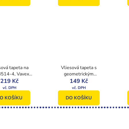
sová tapeta na
Vliesová tapeta s
8514-4, Vavex
geometrickým
219 Kč
2021
vzorem IF3003,
149 Kč
Vavex 2021
2
O KOŠÍKU
DO KOŠÍKU