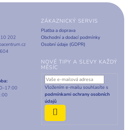
ZÁKAZNICKÝ SERVIS
Platba a doprava
010 202
Obchodní a dodací podmínky
bacentrum.cz
Osobní údaje (GDPR)
 604
NOVÉ TIPY A SLEVY KAŽDÝ
MĚSÍC
oba:
Vložením e-mailu souhlasíte s
00–17:00
podmínkami ochrany osobních
1:00
údajů
ODEBÍRAT