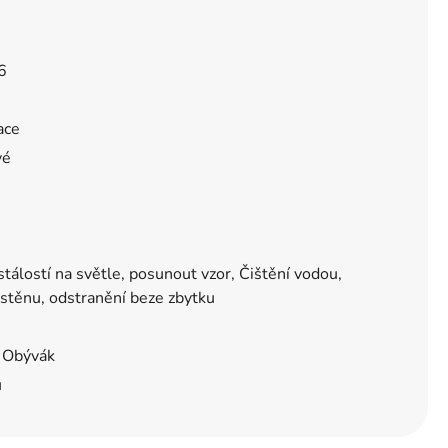
6
ace
vé
tálostí na světle, posunout vzor, Čištění vodou,
 stěnu, odstranění beze zbytku
, Obývák
ů