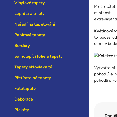
Vinylové tapety
Proč otále
místnost – 
Lepidla a tmely
extravagantn
Nářadí na tapetování
Květinové v
Papírové tapety
to pouze od
domov bude 
Bordury
Samolepící folie a tapety
Tapety sklovláknité
Vytvořte si
pohodlí a 
Přetíratelné tapety
pohodlí s k
Fototapety
Dekorace
Plakáty
Doplň