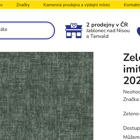
ev
Značky
Kamenná prodejna a výdejní místo
Kontakt
2 prodejny v ČR
Jablonec nad Nisou
a Tanvald
Zel
imi
20
Průměr
Neoho
hodnoc
Značka
produk
Zeleno-
je
0,0
Dostup
z
5
Můžeme