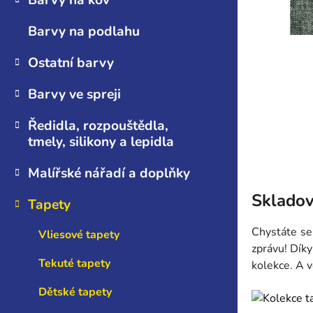
Barvy na kov
n
e
Barvy na podlahu
l
Ostatní barvy
Barvy ve spreji
Ředidla, rozpouštědla,
tmely, silikony a lepidla
Malířské nářadí a doplňky
Skladov
Tapety
Chystáte se
Vliesové tapety
zprávu! Díky
Tekuté tapety
kolekce. A v
Dětské tapety