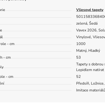
rie
Vliesové tapety
501158336840
zelená, Šedá
ce
Vavex 2026, Sol
ál
Vinylové, Vlieso
role - cm
1000
h
Matný, Hladký
ih - cm
53
Tapety s dobrou s
ly
Lepidlem natírat
role - cm
52
ění
Předsíň, Ložnice
Imitace materiál