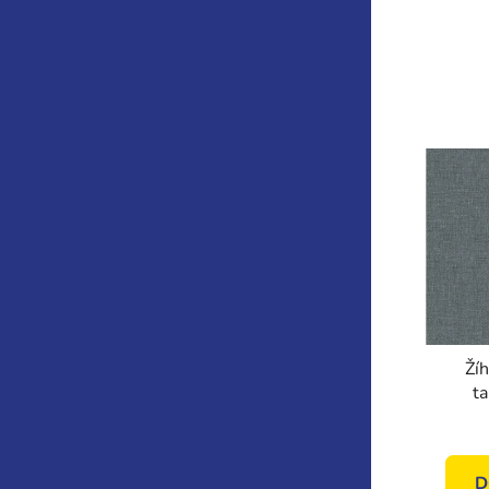
Žíh
ta
UV110
D