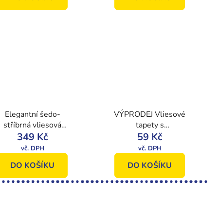
Elegantní šedo-
VÝPRODEJ Vliesové
stříbrná vliesová
tapety s
tapeta na zeď
349 Kč
geometrickým
59 Kč
GT1503, Vavex
vzorem 8100002
022, Texture Vavex
Cubique, Floral
DO KOŠÍKU
DO KOŠÍKU
Kingdom, Vavex