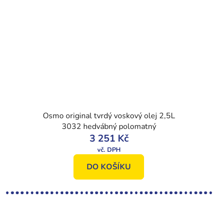
Osmo original tvrdý voskový olej 2,5L
3032 hedvábný polomatný
3 251 Kč
DO KOŠÍKU