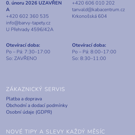
0. únoru 2026 UZAVŘEN
+420 606 010 202
A
tanvald@kabacentrum.cz
+420 602 360 535
Krkonošská 604
info@barvy-tapety.cz
U Přehrady 4596/42A
Otevírací doba:
Otevírací doba:
Po – Pá: 7:30–17:00
Po – Pá: 8:00–17:00
So: ZAVŘENO
So: 8:30–11:00
ZÁKAZNICKÝ SERVIS
Platba a doprava
Obchodní a dodací podmínky
Osobní údaje (GDPR)
NOVÉ TIPY A SLEVY KAŽDÝ MĚSÍC