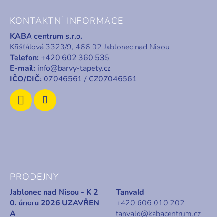
Z
á
KONTAKTNÍ INFORMACE
p
KABA centrum s.r.o.
a
Křišťálová 3323/9, 466 02 Jablonec nad Nisou
t
Telefon:
+420 602 360 535
í
E-mail:
info@barvy-tapety.cz
IČO/DIČ:
07046561 / CZ07046561
PRODEJNY
Jablonec nad Nisou - K 2
Tanvald
0. únoru 2026 UZAVŘEN
+420 606 010 202
A
tanvald@kabacentrum.cz