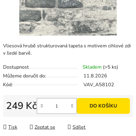
Vliesová hrubě strukturovaná tapeta s motivem cihlové zdi
v šedé barvě.
Dostupnost
Skladem
(>5 ks)
Můžeme doručit do:
11.8.2026
Kód:
VAV_A58102
249 Kč
DO KOŠÍKU
Měrná cena:
Tisk
Zeptat se
Sdílet