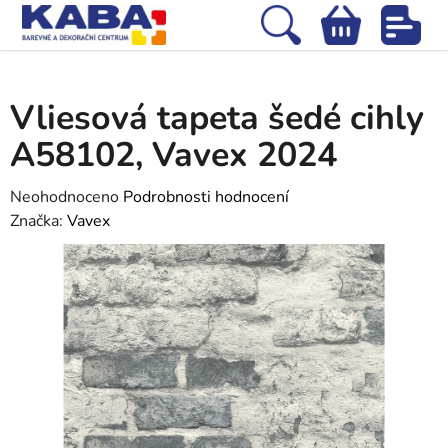
Přejít
na
Hledat
NÁKUPNÍ
obsah
Domů
/
Tapety
/
Vliesové tapety
/
Vliesová tapeta šedé cihly A58102,
KOŠÍK
Vavex 2024
Vliesová tapeta šedé cihly
A58102, Vavex 2024
Průměrné
Neohodnoceno
Podrobnosti hodnocení
hodnocení
Značka:
Vavex
produktu
je
0,0
z
5
hvězdiček.