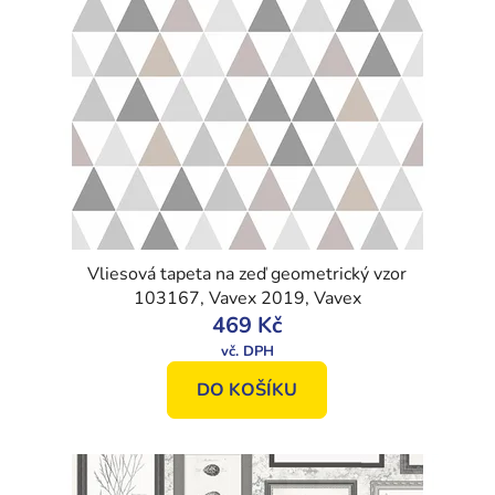
Vliesová tapeta na zeď geometrický vzor
103167, Vavex 2019, Vavex
469 Kč
DO KOŠÍKU