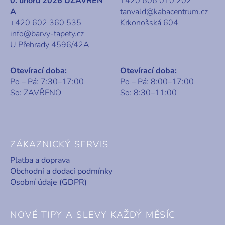
0. únoru 2026 UZAVŘEN
+420 606 010 202
A
tanvald@kabacentrum.cz
+420 602 360 535
Krkonošská 604
info@barvy-tapety.cz
U Přehrady 4596/42A
Otevírací doba:
Otevírací doba:
Po – Pá: 7:30–17:00
Po – Pá: 8:00–17:00
So: ZAVŘENO
So: 8:30–11:00
ZÁKAZNICKÝ SERVIS
Platba a doprava
Obchodní a dodací podmínky
Osobní údaje (GDPR)
NOVÉ TIPY A SLEVY KAŽDÝ MĚSÍC