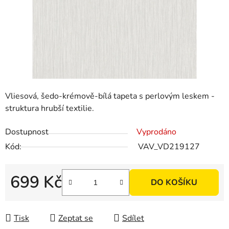
Vliesová, šedo-krémově-bílá tapeta s perlovým leskem -
struktura hrubší textilie.
Dostupnost
Vyprodáno
Kód:
VAV_VD219127
699 Kč
DO KOŠÍKU
Měrná cena:
Tisk
Zeptat se
Sdílet