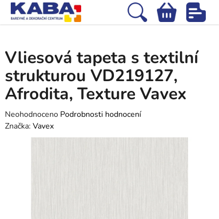
Přejít
na
Hledat
NÁKUPNÍ
obsah
Domů
/
Tapety
/
Vliesové tapety
/
Vliesová tapeta s textilní strukturou
KOŠÍK
VD219127, Afrodita, Texture Vavex
Vliesová tapeta s textilní
strukturou VD219127,
Afrodita, Texture Vavex
Průměrné
Neohodnoceno
Podrobnosti hodnocení
hodnocení
Značka:
Vavex
produktu
je
0,0
z
5
hvězdiček.