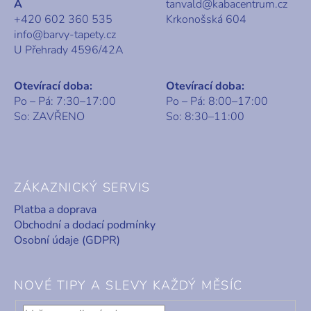
A
tanvald@kabacentrum.cz
+420 602 360 535
Krkonošská 604
info@barvy-tapety.cz
U Přehrady 4596/42A
Otevírací doba:
Otevírací doba:
Po – Pá: 7:30–17:00
Po – Pá: 8:00–17:00
So: ZAVŘENO
So: 8:30–11:00
ZÁKAZNICKÝ SERVIS
Platba a doprava
Obchodní a dodací podmínky
Osobní údaje (GDPR)
NOVÉ TIPY A SLEVY KAŽDÝ MĚSÍC