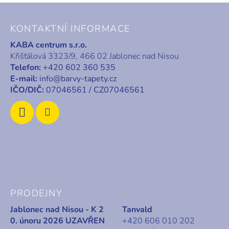
Z
á
KONTAKTNÍ INFORMACE
p
KABA centrum s.r.o.
a
Křišťálová 3323/9, 466 02 Jablonec nad Nisou
t
Telefon:
+420 602 360 535
í
E-mail:
info@barvy-tapety.cz
IČO/DIČ:
07046561 / CZ07046561
PRODEJNY
Jablonec nad Nisou - K 2
Tanvald
0. únoru 2026 UZAVŘEN
+420 606 010 202