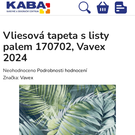
Přejít
na
Hledat
NÁKUPNÍ
obsah
Domů
/
Tapety
/
Vliesové tapety
/
Vliesová tapeta s listy palem 170702,
KOŠÍK
Vavex 2024
Vliesová tapeta s listy
palem 170702, Vavex
2024
Průměrné
Neohodnoceno
Podrobnosti hodnocení
hodnocení
Značka:
Vavex
produktu
je
0,0
z
5
hvězdiček.