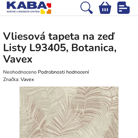
Přejít
na
Hledat
NÁKUPNÍ
obsah
Domů
/
Tapety
/
Vliesové tapety
/
Vliesová tapeta na zeď Listy L93405,
KOŠÍK
Botanica, Vavex
Vliesová tapeta na zeď
Listy L93405, Botanica,
Vavex
Průměrné
Neohodnoceno
Podrobnosti hodnocení
hodnocení
Značka:
Vavex
produktu
je
0,0
z
5
hvězdiček.