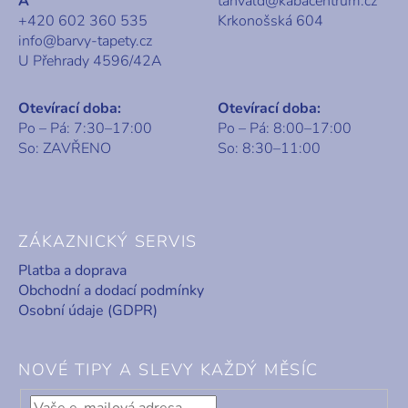
A
tanvald@kabacentrum.cz
+420 602 360 535
Krkonošská 604
info@barvy-tapety.cz
U Přehrady 4596/42A
Otevírací doba:
Otevírací doba:
Po – Pá: 7:30–17:00
Po – Pá: 8:00–17:00
So: ZAVŘENO
So: 8:30–11:00
ZÁKAZNICKÝ SERVIS
Platba a doprava
Obchodní a dodací podmínky
Osobní údaje (GDPR)
NOVÉ TIPY A SLEVY KAŽDÝ MĚSÍC