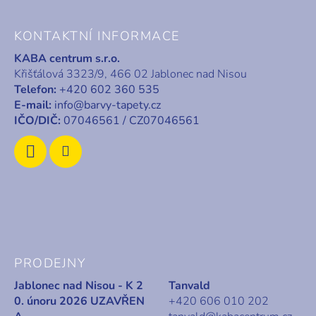
Z
á
KONTAKTNÍ INFORMACE
p
KABA centrum s.r.o.
a
Křišťálová 3323/9, 466 02 Jablonec nad Nisou
t
Telefon:
+420 602 360 535
í
E-mail:
info@barvy-tapety.cz
IČO/DIČ:
07046561 / CZ07046561
PRODEJNY
Jablonec nad Nisou - K 2
Tanvald
0. únoru 2026 UZAVŘEN
+420 606 010 202