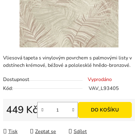
Vliesová tapeta s vinylovým povrchem s palmovými listy v
odstínech krémové, béžové a pololesklé hnědo-bronzové.
Dostupnost
Vyprodáno
Kód:
VAV_L93405
449 Kč
DO KOŠÍKU
Měrná cena:
Tisk
Zeptat se
Sdílet