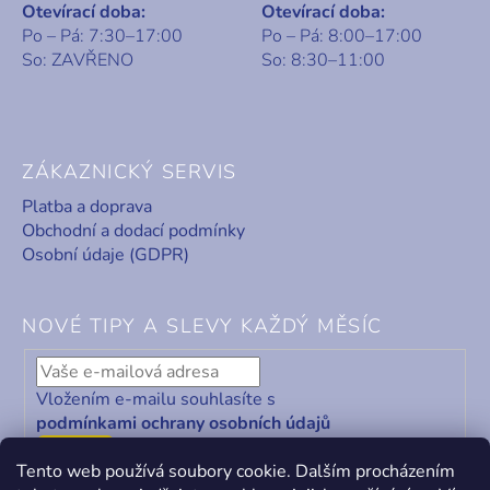
Otevírací doba:
Otevírací doba:
Po – Pá: 7:30–17:00
Po – Pá: 8:00–17:00
So: ZAVŘENO
So: 8:30–11:00
ZÁKAZNICKÝ SERVIS
Platba a doprava
Obchodní a dodací podmínky
Osobní údaje (GDPR)
NOVÉ TIPY A SLEVY KAŽDÝ MĚSÍC
Vložením e-mailu souhlasíte s
podmínkami ochrany osobních údajů
ODEBÍRAT
Tento web používá soubory cookie. Dalším procházením