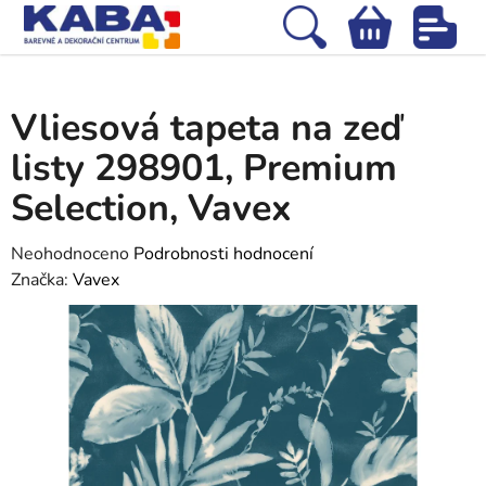
Přejít
na
Hledat
NÁKUPNÍ
obsah
Domů
/
Tapety
/
Vinylové tapety
/
Vliesová tapeta na zeď listy 298901,
KOŠÍK
Premium Selection, Vavex
Vliesová tapeta na zeď
listy 298901, Premium
Selection, Vavex
Průměrné
Neohodnoceno
Podrobnosti hodnocení
hodnocení
Značka:
Vavex
produktu
je
0,0
z
5
hvězdiček.