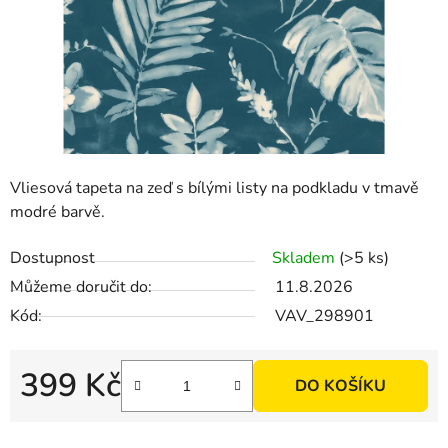
Vliesová tapeta na zeď s bílými listy na podkladu v tmavě
modré barvě.
Dostupnost
Skladem
(>5 ks)
Můžeme doručit do:
11.8.2026
Kód:
VAV_298901
399 Kč
DO KOŠÍKU
Měrná cena: