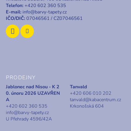
t
Telefon:
+420 602 360 535
í
E-mail:
info@barvy-tapety.cz
IČO/DIČ:
07046561 / CZ07046561
PRODEJNY
Jablonec nad Nisou - K 2
Tanvald
0. únoru 2026 UZAVŘEN
+420 606 010 202
A
tanvald@kabacentrum.cz
+420 602 360 535
Krkonošská 604
info@barvy-tapety.cz
U Přehrady 4596/42A