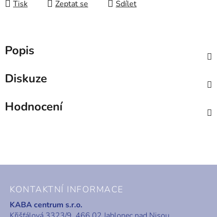
Tisk
Zeptat se
Sdílet
Popis
Diskuze
Hodnocení
Z
á
KONTAKTNÍ INFORMACE
p
KABA centrum s.r.o.
a
Křišťálová 3323/9, 466 02 Jablonec nad Nisou