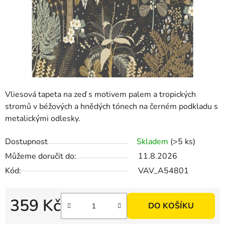
Vliesová tapeta na zeď s motivem palem a tropických
stromů v béžových a hnědých tónech na černém podkladu s
metalickými odlesky.
Dostupnost
Skladem
(>5 ks)
Můžeme doručit do:
11.8.2026
Kód:
VAV_A54801
359 Kč
DO KOŠÍKU
Měrná cena: