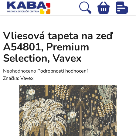
Přejít
na
Hledat
NÁKUPNÍ
obsah
Domů
/
Tapety
/
Vliesové tapety
/
Vliesová tapeta na zeď A54801,
KOŠÍK
Premium Selection, Vavex
Vliesová tapeta na zeď
A54801, Premium
Selection, Vavex
Průměrné
Neohodnoceno
Podrobnosti hodnocení
hodnocení
Značka:
Vavex
produktu
je
0,0
z
5
hvězdiček.