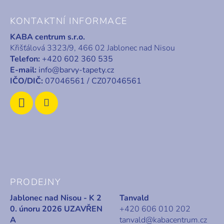
Z
á
KONTAKTNÍ INFORMACE
p
KABA centrum s.r.o.
a
Křišťálová 3323/9, 466 02 Jablonec nad Nisou
t
Telefon:
+420 602 360 535
í
E-mail:
info@barvy-tapety.cz
IČO/DIČ:
07046561 / CZ07046561
PRODEJNY
Jablonec nad Nisou - K 2
Tanvald
0. únoru 2026 UZAVŘEN
+420 606 010 202
A
tanvald@kabacentrum.cz