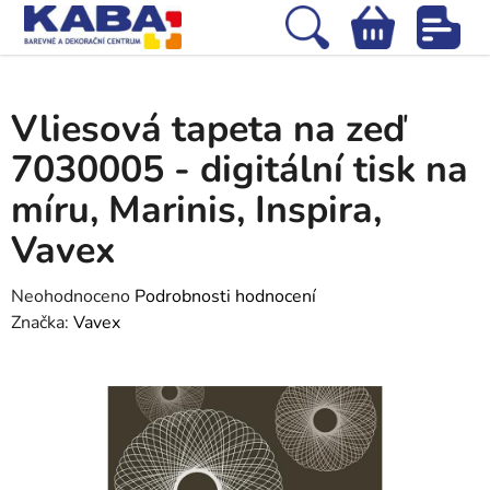
Přejít
na
Hledat
NÁKUPNÍ
obsah
Domů
/
Tapety
/
Vliesové tapety
/
Vliesová tapeta na zeď 7030005 -
KOŠÍK
digitální tisk na míru, Marinis, Inspira, Vavex
Vliesová tapeta na zeď
7030005 - digitální tisk na
míru, Marinis, Inspira,
Vavex
Průměrné
Neohodnoceno
Podrobnosti hodnocení
hodnocení
Značka:
Vavex
produktu
je
0,0
z
5
hvězdiček.