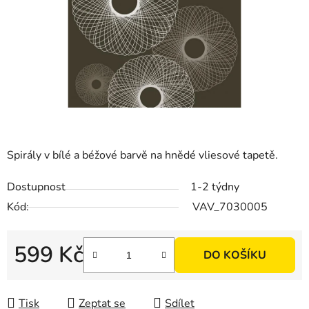
Spirály v bílé a béžové barvě na hnědé vliesové tapetě.
Dostupnost
1-2 týdny
Kód:
VAV_7030005
599 Kč
DO KOŠÍKU
Měrná cena:
Tisk
Zeptat se
Sdílet