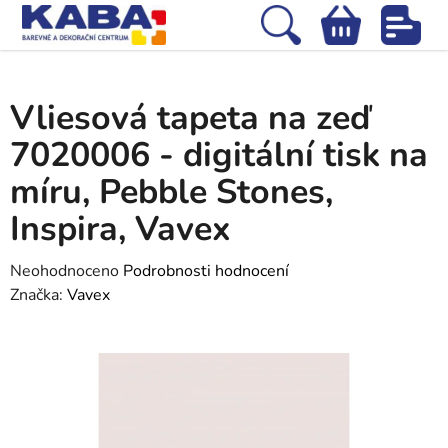
Přejít
na
Hledat
NÁKUPNÍ
obsah
Domů
/
Tapety
/
Vliesové tapety
/
Vliesová tapeta na zeď 7020006 -
KOŠÍK
digitální tisk na míru, Pebble Stones, Inspira, Vavex
Vliesová tapeta na zeď
7020006 - digitální tisk na
míru, Pebble Stones,
Inspira, Vavex
Průměrné
Neohodnoceno
Podrobnosti hodnocení
hodnocení
Značka:
Vavex
produktu
je
0,0
z
5
hvězdiček.