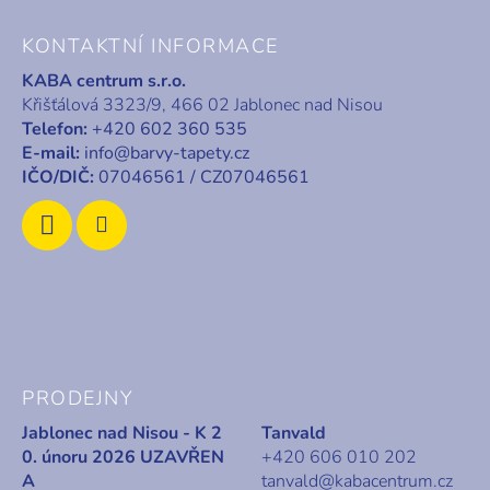
Z
á
KONTAKTNÍ INFORMACE
p
KABA centrum s.r.o.
a
Křišťálová 3323/9, 466 02 Jablonec nad Nisou
t
Telefon:
+420 602 360 535
í
E-mail:
info@barvy-tapety.cz
IČO/DIČ:
07046561 / CZ07046561
PRODEJNY
Jablonec nad Nisou - K 2
Tanvald
0. únoru 2026 UZAVŘEN
+420 606 010 202
A
tanvald@kabacentrum.cz