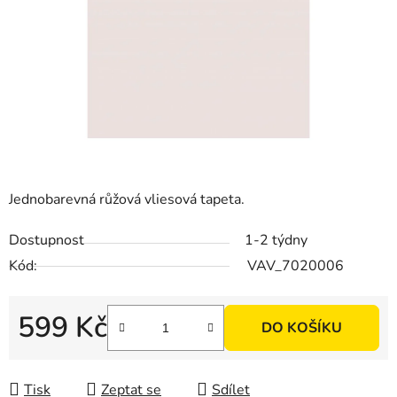
Jednobarevná růžová vliesová tapeta.
Dostupnost
1-2 týdny
Kód:
VAV_7020006
599 Kč
DO KOŠÍKU
Měrná cena:
Tisk
Zeptat se
Sdílet