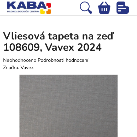
Přejít
na
Hledat
NÁKUPNÍ
obsah
Domů
/
Tapety
/
Vliesové tapety
/
Vliesová tapeta na zeď 108609, Vavex
KOŠÍK
2024
Vliesová tapeta na zeď
108609, Vavex 2024
Průměrné
Neohodnoceno
Podrobnosti hodnocení
hodnocení
Značka:
Vavex
produktu
je
0,0
z
5
hvězdiček.