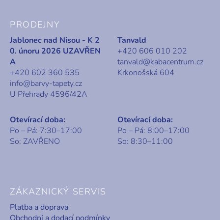
PRODEJNY
Jablonec nad Nisou - K 2
Tanvald
0. únoru 2026 UZAVŘEN
+420 606 010 202
A
tanvald@kabacentrum.cz
+420 602 360 535
Krkonošská 604
info@barvy-tapety.cz
U Přehrady 4596/42A
Otevírací doba:
Otevírací doba:
Po – Pá: 7:30–17:00
Po – Pá: 8:00–17:00
So: ZAVŘENO
So: 8:30–11:00
ZÁKAZNICKÝ SERVIS
Platba a doprava
Obchodní a dodací podmínky