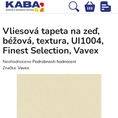
Přejít
na
Hledat
NÁKUPNÍ
obsah
Domů
/
Tapety
/
Vliesové tapety
/
Vliesová tapeta na zeď, béžová, textura,
KOŠÍK
UI1004, Finest Selection, Vavex
Vliesová tapeta na zeď,
béžová, textura, UI1004,
Finest Selection, Vavex
Průměrné
Neohodnoceno
Podrobnosti hodnocení
hodnocení
Značka:
Vavex
produktu
je
0,0
z
5
hvězdiček.