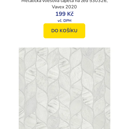
Metalická vliesová tapeta na zeď 530326,
Vavex 2020
199 Kč
DO KOŠÍKU