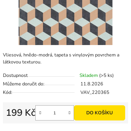
Vliesová, hnědo-modrá, tapeta s vinylovým povrchem a
látkovou texturou.
Dostupnost
Skladem
(>5 ks)
Můžeme doručit do:
11.8.2026
Kód:
VAV_220365
199 Kč
DO KOŠÍKU
Měrná cena: