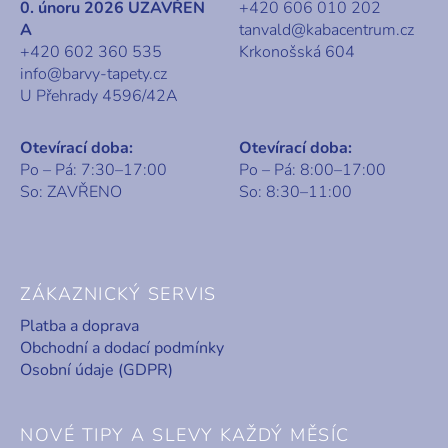
0. únoru 2026 UZAVŘEN
+420 606 010 202
A
tanvald@kabacentrum.cz
+420 602 360 535
Krkonošská 604
info@barvy-tapety.cz
U Přehrady 4596/42A
Otevírací doba:
Otevírací doba:
Po – Pá: 7:30–17:00
Po – Pá: 8:00–17:00
So: ZAVŘENO
So: 8:30–11:00
ZÁKAZNICKÝ SERVIS
Platba a doprava
Obchodní a dodací podmínky
Osobní údaje (GDPR)
NOVÉ TIPY A SLEVY KAŽDÝ MĚSÍC