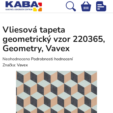
Přejít
na
Hledat
NÁKUPNÍ
obsah
Domů
/
Tapety
/
Vliesové tapety
/
Vliesová tapeta geometrický vzor
KOŠÍK
220365, Geometry, Vavex
Vliesová tapeta
geometrický vzor 220365,
Geometry, Vavex
Průměrné
Neohodnoceno
Podrobnosti hodnocení
hodnocení
Značka:
Vavex
produktu
je
0,0
z
5
hvězdiček.