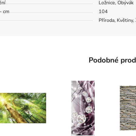
ění
Ložnice, Obývák
- cm
104
Příroda, Květiny, 
Podobné prod