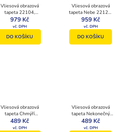
Vliesová obrazová
Vliesová obrazová
tapeta 22104,
tapeta Nebe 22126,
Kámen, 416 x 254
979 Kč
368 x 280 cm,
959 Kč
cm, Photomurals,
Photomurals, Vavex
Vavex
DO KOŠÍKU
DO KOŠÍKU
Vliesová obrazová
Vliesová obrazová
tapeta Chmýří
tapeta Nekonečný
pampelišky 44106,
489 Kč
prostor 44104, 250 x
489 Kč
250 x 104 cm,
104 cm,