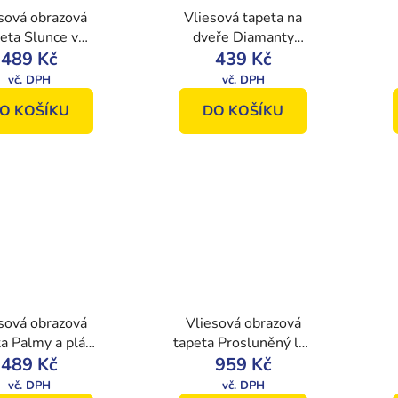
sová obrazová
Vliesová tapeta na
eta Slunce v
dveře Diamanty
unách stromů
489 Kč
33105, 91 x 211 cm,
439 Kč
1, 250 x 104
Photomurals, Vavex
 Photomurals,
O KOŠÍKU
DO KOŠÍKU
Vavex
sová obrazová
Vliesová obrazová
a Palmy a pláž
tapeta Prosluněný les
8, 250 x 104
489 Kč
22114, 368 x 280
959 Kč
 Photomurals,
cm, Photomurals,