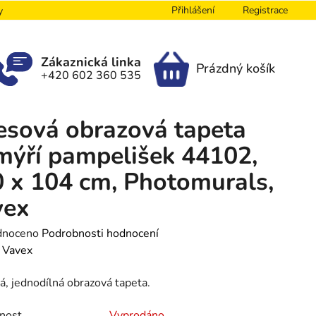
Přihlášení
Registrace
y
Zákaznická linka
Prázdný košík
+420 602 360 535
NÁKUPNÍ
KOŠÍK
esová obrazová tapeta
ýří pampelišek 44102,
 x 104 cm, Photomurals,
vex
né
dnoceno
Podrobnosti hodnocení
ení
:
Vavex
tu
á, jednodílná obrazová tapeta.
nost
Vyprodáno