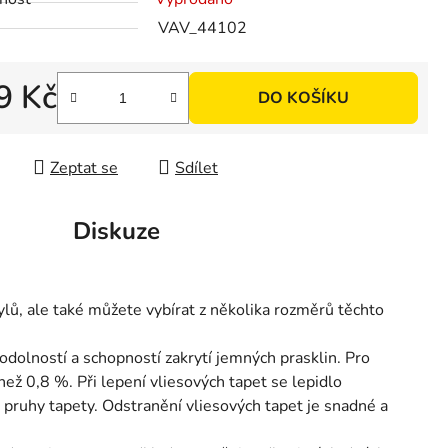
VAV_44102
ek.
9 Kč
DO KOŠÍKU
 cena:
Zeptat se
Sdílet
Diskuze
lů, ale také můžete vybírat z několika rozměrů těchto
dolností a schopností zakrytí jemných prasklin. Pro
než 0,8 %. Při lepení vliesových tapet se lepidlo
 pruhy tapety. Odstranění vliesových tapet je snadné a