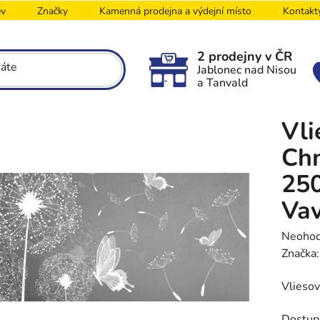
ev
Značky
Kamenná prodejna a výdejní místo
Kontakt
2 prodejny v ČR
Jablonec nad Nisou
a Tanvald
Vli
Chm
250
Va
Průměr
Neoho
hodnoc
Značka
produk
Vliesov
je
0,0
Dostup