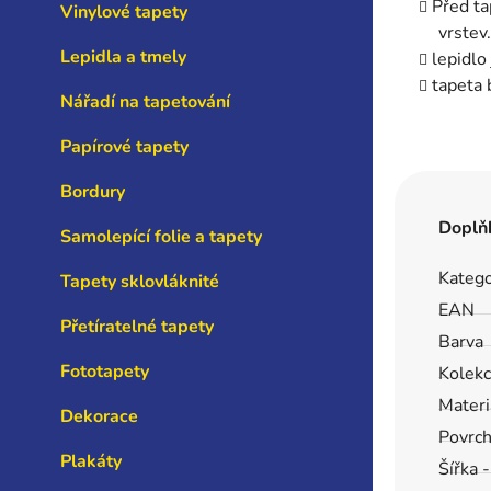
Před ta
Vinylové tapety
vrstev.
Lepidla a tmely
lepidlo
tapeta 
Nářadí na tapetování
Papírové tapety
Bordury
Doplň
Samolepící folie a tapety
Katego
Tapety sklovláknité
EAN
Přetíratelné tapety
Barva
Fototapety
Kolek
Materi
Dekorace
Povrc
Plakáty
Šířka 