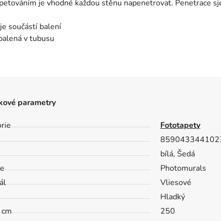
petováním je vhodné každou stěnu napenetrovat. Penetrace sj
 je součástí balení
balená v tubusu
kové parametry
rie
Fototapety
859043344102
bílá, Šedá
ce
Photomurals
ál
Vliesové
h
Hladký
- cm
250