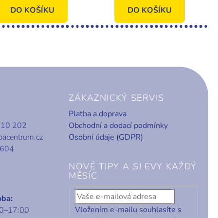
Photomurals, Vavex
Photomurals, Vavex
DO KOŠÍKU
DO KOŠÍKU
ZÁKAZNICKÝ SERVIS
Platba a doprava
010 202
Obchodní a dodací podmínky
bacentrum.cz
Osobní údaje (GDPR)
 604
NOVÉ TIPY A SLEVY KAŽDÝ
MĚSÍC
oba:
Vložením e-mailu souhlasíte s
00–17:00