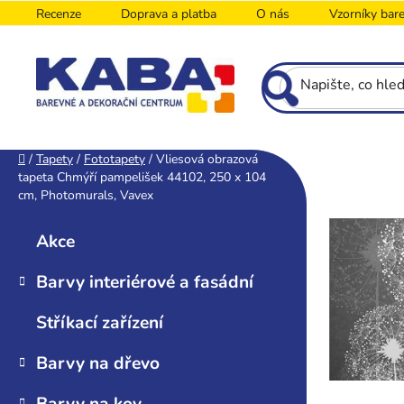
Přejít
Recenze
Doprava a platba
O nás
Vzorníky bar
na
obsah
P
Domů
/
Tapety
/
Fototapety
/
Vliesová obrazová
tapeta Chmýří pampelišek 44102, 250 x 104
o
cm, Photomurals, Vavex
s
K
Přeskočit
t
a
kategorie
Akce
r
t
e
a
Barvy interiérové a fasádní
g
n
o
n
Stříkací zařízení
r
í
i
Barvy na dřevo
p
e
a