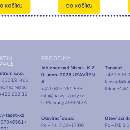
Vavex
Vavex
O KOŠÍKU
DO KOŠÍKU
KTNÍ
PRODEJNY
MACE
Jablonec nad Nisou - K 2
Tanvald
trum s.r.o.
0. únoru 2026 UZAVŘEN
+420 606 
á 3323/9, 466
A
tanvald@ka
nec nad Nisou
+420 602 360 535
Krkonošská
+420 602 36
info@barvy-tapety.cz
U Přehrady 4596/42A
y-tapety.cz
Otevírací doba:
Otevírací d
07046561 /
Po – Pá: 7:30–17:00
Po – Pá: 8:
6561