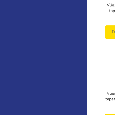
Vlie
tap
kor
4411
cm,
D
Vlie
tapet
4410
cm,