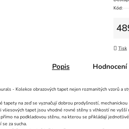
z
5
Kód:
hvězdič
48
Měrná
Tisk
Popis
Hodnocení
rals - Kolekce obrazových tapet nejen rozmanitých vzorů a sty
é tapety na zeď se vyznačují dobrou prodyšností, mechanickou o
ci vliesových tapet jsou vhodné rovné stěny s vlhkostí ne vyšší 
 přímo na podkladovou stěnu, na kterou se přikládají jednotlivé
í se za sucha.