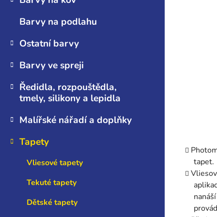
Barvy na kov
n
e
Barvy na podlahu
l
Ostatní barvy
Barvy ve spreji
Ředidla, rozpouštědla,
tmely, silikony a lepidla
Malířské nářadí a doplňky
Tapety
Photomu
tapet.
Vliesové tapety
Vliesov
Tekuté tapety
aplika
nanáší
Dětské tapety
provád