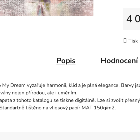
hvězdič
4 
Měrná
Tisk
Popis
Hodnocení
 My Dream vyzařuje harmonii, klid a je plná elegance. Barvy j
ovány nejen přírodou, ale i uměním.
apeta z tohoto katalogu se tiskne digitálně. Lze si zvolit přes
 Standartně tištěno na vliesový papír MAT 150g/m2.