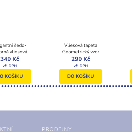
gantní šedo-
Vliesová tapeta
íbrná vliesová
Geometrický vzor
peta na zeď
349 Kč
A43207, Vavex 2022
299 Kč
1502, Vavex
 Texture Vavex
O KOŠÍKU
DO KOŠÍKU
KTNÍ
PRODEJNY