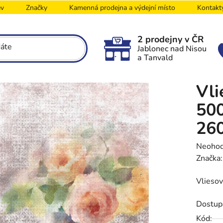
ev
Značky
Kamenná prodejna a výdejní místo
Kontakt
2 prodejny v ČR
Jablonec nad Nisou
a Tanvald
Vli
500
26
Průměr
Neoho
hodnoc
Značka
produk
Vliesov
je
0,0
Dostup
z
5
Kód: