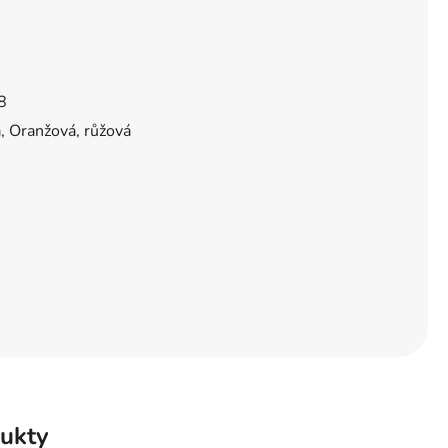
8
tá, Oranžová, růžová
ukty