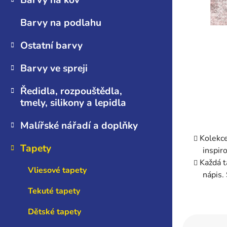
Barvy na kov
n
e
Barvy na podlahu
l
Ostatní barvy
Barvy ve spreji
Ředidla, rozpouštědla,
tmely, silikony a lepidla
Malířské nářadí a doplňky
Kolekce
Tapety
inspir
Každá t
Vliesové tapety
nápis.
Tekuté tapety
Dětské tapety