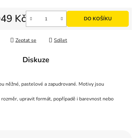
ek.
049 Kč
DO KOŠÍKU
 cena:
Zeptat se
Sdílet
Diskuze
sou něžné, pastelové a zapudrované. Motivy jsou
ný rozměr, upravit formát, popřípadě i barevnost nebo