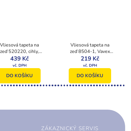
Vliesová tapeta na
Vliesová tapeta na
zeď 520220, cihly,
zeď 8504-1, Vavex
Vavex 2020
439 Kč
219 Kč
2021
DO KOŠÍKU
DO KOŠÍKU
ZÁKAZNICKÝ SERVIS