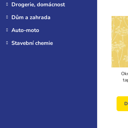
Drogerie, domácnost
Dům a zahrada
Auto-moto
Stavební chemie
Okr
ta
10574
D