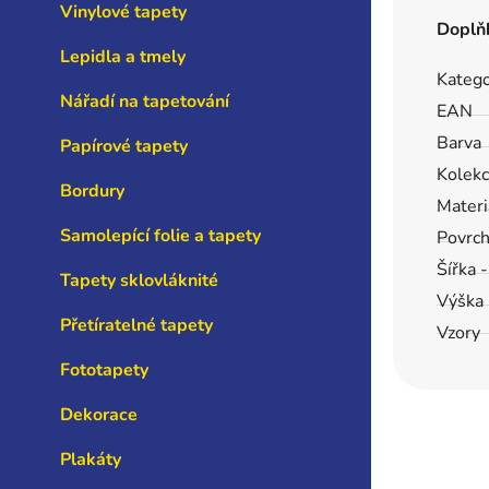
Vinylové tapety
Doplň
Lepidla a tmely
Katego
Nářadí na tapetování
EAN
Barva
Papírové tapety
Kolek
Bordury
Materi
Samolepící folie a tapety
Povrc
Šířka 
Tapety sklovláknité
Výška 
Přetíratelné tapety
Vzory
Fototapety
Dekorace
Plakáty