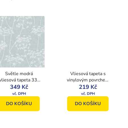
Světle modrá
Vliesová tapeta s
vliesová tapeta 33-
vinylovým povrchem
302, Vavex 2024
349 Kč
Imitace látky
219 Kč
GT3406, Vavex 2022
DO KOŠÍKU
DO KOŠÍKU