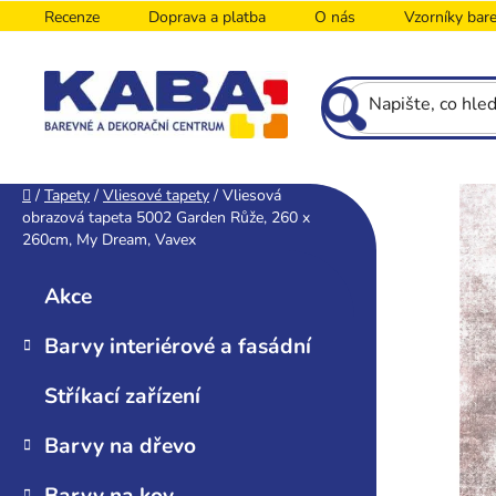
Přejít
Recenze
Doprava a platba
O nás
Vzorníky bar
na
obsah
P
Domů
/
Tapety
/
Vliesové tapety
/
Vliesová
obrazová tapeta 5002 Garden Růže, 260 x
o
260cm, My Dream, Vavex
s
K
Přeskočit
t
a
kategorie
Akce
r
t
e
a
Barvy interiérové a fasádní
g
n
o
n
Stříkací zařízení
r
í
i
Barvy na dřevo
p
e
a