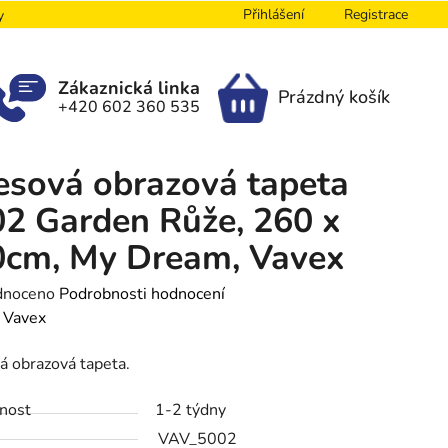
Přihlášení
Registrace
y
Zákaznická linka
Prázdný košík
+420 602 360 535
NÁKUPNÍ
KOŠÍK
esová obrazová tapeta
2 Garden Růže, 260 x
0cm, My Dream, Vavex
né
dnoceno
Podrobnosti hodnocení
ení
:
Vavex
tu
á obrazová tapeta.
nost
1-2 týdny
VAV_5002