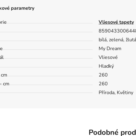
kové parametry
rie
Vliesové tapety
859043300644
bílá, zelená, žlu
ce
My Dream
ál
Vliesové
h
Hladký
- cm
260
- cm
260
Příroda, Květiny
Podobné prod