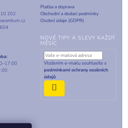
Platba a doprava
010 202
Obchodní a dodací podmínky
bacentrum.cz
Osobní údaje (GDPR)
 604
NOVÉ TIPY A SLEVY KAŽDÝ
MĚSÍC
oba:
Vložením e-mailu souhlasíte s
00–17:00
podmínkami ochrany osobních
1:00
údajů
ODEBÍRAT