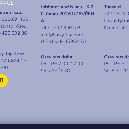
MACE
Jablonec nad Nisou - K 2
Tanvald
trum s.r.o.
0. únoru 2026 UZAVŘEN
+420 606 
á 3323/9, 466
A
tanvald@ka
nec nad Nisou
+420 602 360 535
Krkonošská
+420 602 36
info@barvy-tapety.cz
U Přehrady 4596/42A
y-tapety.cz
Otevírací doba:
Otevírací d
07046561 /
Po – Pá: 7:30–17:00
Po – Pá: 8:
6561
So: ZAVŘENO
So: 8:30–1