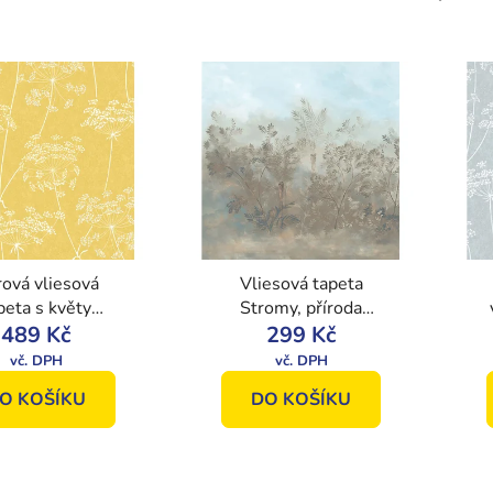
ová vliesová
Vliesová tapeta
peta s květy
Stromy, příroda
7, Vavex 2024
489 Kč
L92401, Botanica,
299 Kč
Vavex
O KOŠÍKU
DO KOŠÍKU