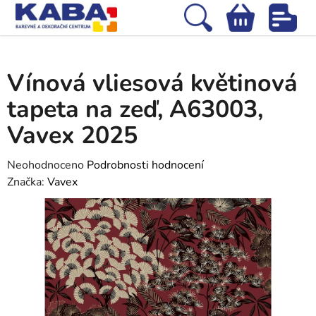
Přejít
na
Hledat
NÁKUPNÍ
obsah
Domů
/
Tapety
/
Vliesové tapety
/
Vínová vliesová květinová tapeta na
KOŠÍK
zeď, A63003, Vavex 2025
Vínová vliesová květinová
tapeta na zeď, A63003,
Vavex 2025
Průměrné
Neohodnoceno
Podrobnosti hodnocení
hodnocení
Značka:
Vavex
produktu
je
0,0
z
5
hvězdiček.