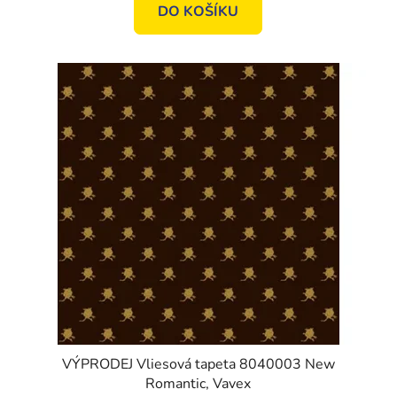
DO KOŠÍKU
VÝPRODEJ Vliesová tapeta 8040003 New
Romantic, Vavex