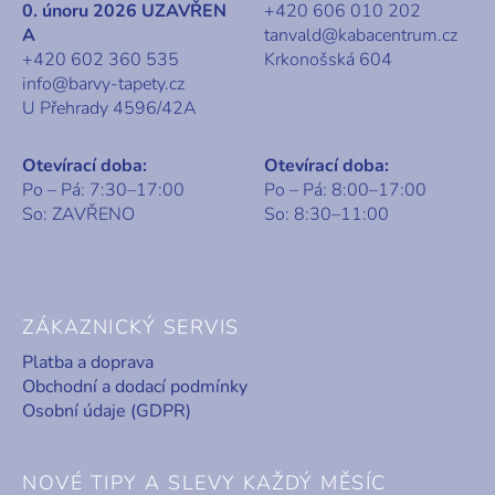
0. únoru 2026 UZAVŘEN
+420 606 010 202
A
tanvald@kabacentrum.cz
+420 602 360 535
Krkonošská 604
info@barvy-tapety.cz
U Přehrady 4596/42A
Otevírací doba:
Otevírací doba:
Po – Pá: 7:30–17:00
Po – Pá: 8:00–17:00
So: ZAVŘENO
So: 8:30–11:00
ZÁKAZNICKÝ SERVIS
Platba a doprava
Obchodní a dodací podmínky
Osobní údaje (GDPR)
NOVÉ TIPY A SLEVY KAŽDÝ MĚSÍC