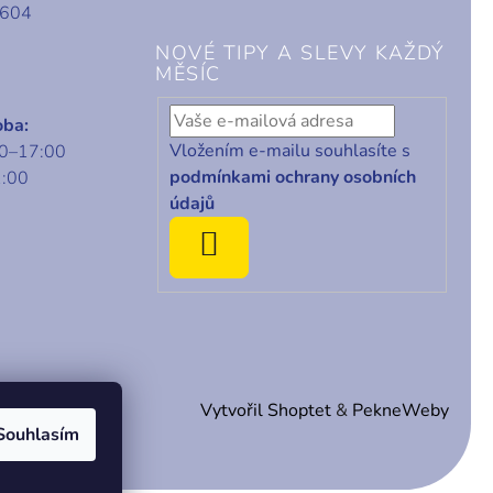
 604
NOVÉ TIPY A SLEVY KAŽDÝ
MĚSÍC
oba:
Vložením e-mailu souhlasíte s
00–17:00
podmínkami ochrany osobních
1:00
údajů
ODEBÍRAT
Vytvořil Shoptet
&
PekneWeby
Souhlasím