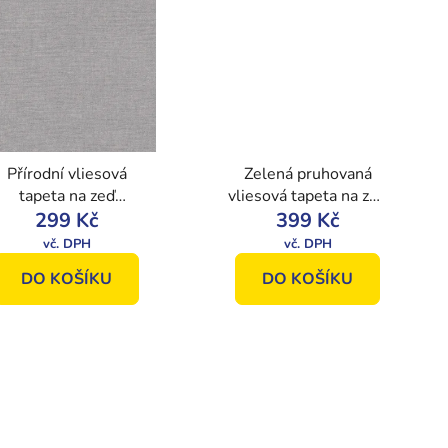
Přírodní vliesová
Zelená pruhovaná
tapeta na zeď
vliesová tapeta na zeď
V1104, Vavex 2021
299 Kč
229604, Premium
399 Kč
Selection, Vavex
DO KOŠÍKU
DO KOŠÍKU