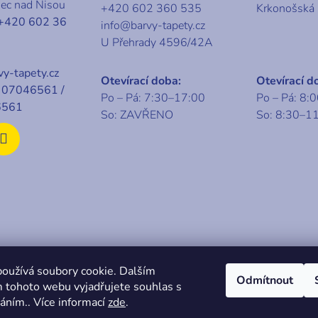
nec nad Nisou
+420 602 360 535
Krkonošská
+420 602 36
info@barvy-tapety.cz
U Přehrady 4596/42A
y-tapety.cz
Otevírací doba:
Otevírací d
07046561 /
Po – Pá: 7:30–17:00
Po – Pá: 8:
6561
So: ZAVŘENO
So: 8:30–1
t 2026
KABA centrum
. Všechna práva vyhrazena.
oužívá soubory cookie. Dalším
Odmítnout
 tohoto webu vyjadřujete souhlas s
váním.. Více informací
zde
.