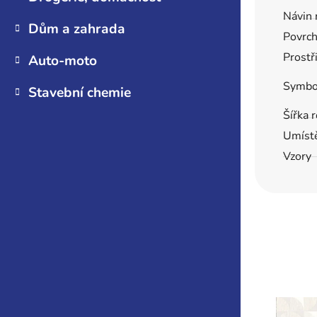
Návin 
Dům a zahrada
Povrc
Prostř
Auto-moto
Symbo
Stavební chemie
Šířka 
Umíst
Vzory