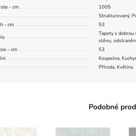
role - cm
1005
h
Strukturovaný, P
ih - cm
53
Tapety s dobrou s
ly
stěnu, odstraněn
role - cm
53
ění
Koupelna, Kuchyn
Příroda, Květiny
Podobné prod