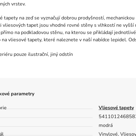
ných vrstev.
é tapety na zeď se vyznačují dobrou prodyšností, mechanickou o
ci vliesových tapet jsou vhodné rovné stěny s vlhkostí ne vyšší 
 přímo na podkladovou stěnu, na kterou se přikládají jednotlivé
o na vliesové tapety, které naleznete v naší nabídce lepidel. Od
eriéru pouze ilustrační, jiný odstín
kové parametry
rie
Vliesové tapety
541101246858
modrá
ál
Vinylové, Vlieso