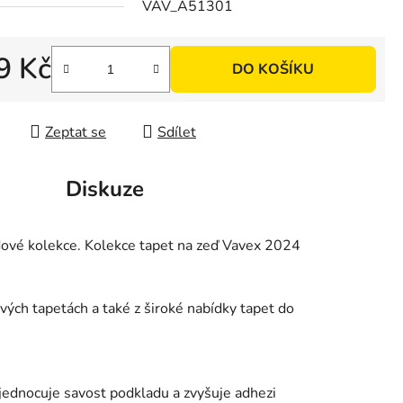
VAV_A51301
9 Kč
DO KOŠÍKU
 cena:
Zeptat se
Sdílet
Diskuze
dové kolekce. Kolekce tapet na zeď Vavex 2024
vých tapetách a také z široké nabídky tapet do
ednocuje savost podkladu a zvyšuje adhezi