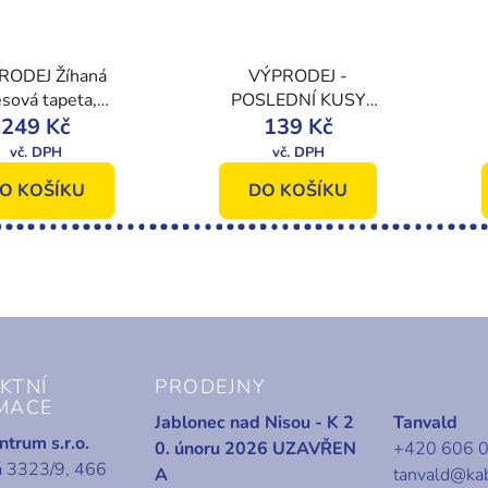
RODEJ Žíhaná
VÝPRODEJ -
esová tapeta,
POSLEDNÍ KUSY
ce mramorového
249 Kč
Vliesová tapeta na
139 Kč
ladu 8514-6,
zeď geometrický vzor
avex 2021
103162, Vavex 2019,
O KOŠÍKU
DO KOŠÍKU
Vavex
KTNÍ
PRODEJNY
MACE
Jablonec nad Nisou - K 2
Tanvald
trum s.r.o.
0. únoru 2026 UZAVŘEN
+420 606 
á 3323/9, 466
A
tanvald@ka