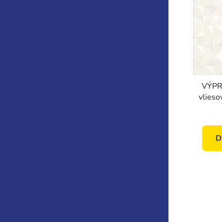
VÝPR
vlieso
s g
vzo
V
D