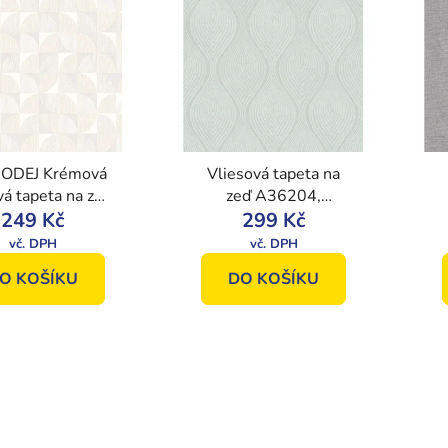
ODEJ Krémová
Vliesová tapeta na
vá tapeta na zeď
zeď A36204,
eometrickým
249 Kč
Geometrický vlnkový
299 Kč
U
rem, 8511-1,
vzor, Vavex 2022
avex 2021
O KOŠÍKU
DO KOŠÍKU