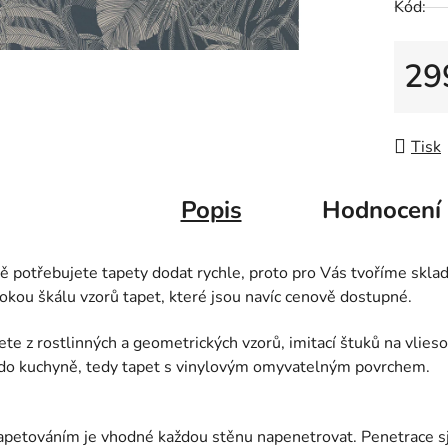
Kód:
29
Měrná
Tisk
Popis
Hodnocení
ě potřebujete tapety dodat rychle, proto pro Vás tvoříme skla
okou škálu vzorů tapet, které jsou navíc cenově dostupné.
te z rostlinných a geometrických vzorů, imitací štuků na vlieso
 do kuchyně, tedy tapet s vinylovým omyvatelným povrchem.
apetováním je vhodné každou stěnu napenetrovat. Penetrace sj