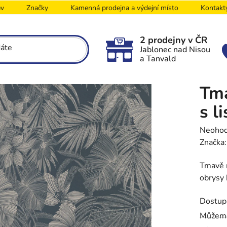
ev
Značky
Kamenná prodejna a výdejní místo
Kontakt
2 prodejny v ČR
Jablonec nad Nisou
a Tanvald
Tma
s l
Průměr
Neoho
hodnoc
Značka
produk
Tmavě m
je
obrysy 
0,0
z
Dostup
5
hvězdič
Můžeme