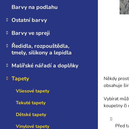
n
Barvy na podlahu
e
l
Ostatní barvy
Barvy ve spreji
Ředidla, rozpouštědla,
tmely, silikony a lepidla
Malířské nářadí a doplňky
Tapety
Někdy prost
obsahuje šir
Vliesové tapety
Vybírat může
Tekuté tapety
koupelny či
Dětské tapety
Před t
Vinylové tapety