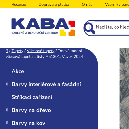
Přejít
Recenze
Doprava a platba
O nás
Vzorníky bar
na
obsah
P
Domů
/
Tapety
/
Vliesové tapety
/
Tmavě modrá
vliesová tapeta s listy A51301, Vavex 2024
o
K
Přeskočit
s
a
kategorie
Akce
t
t
r
e
Barvy interiérové a fasádní
g
a
o
n
Stříkací zařízení
r
n
i
í
Barvy na dřevo
e
p
Barvy na kov
a