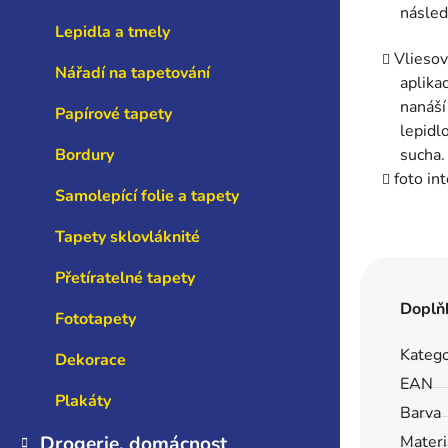
násled
Lepidla a tmely
Vliesov
Nářadí na tapetování
aplika
nanáší
Papírové tapety
lepidl
sucha.
Bordury
foto int
Samolepící folie a tapety
Tapety sklovláknité
Přetíratelné tapety
Doplň
Fototapety
Katego
Dekorace
EAN
Plakáty
Barva
Materi
Drogerie, domácnost