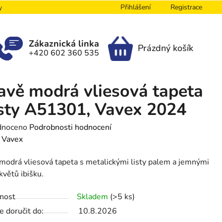
Přihlášení
Registrace
y
Zákaznická linka
Prázdný košík
+420 602 360 535
NÁKUPNÍ
KOŠÍK
vě modrá vliesová tapeta
isty A51301, Vavex 2024
né
dnoceno
Podrobnosti hodnocení
ení
:
Vavex
tu
odrá vliesová tapeta s metalickými listy palem a jemnými
květů ibišku.
nost
Skladem
(>5 ks)
ek.
 doručit do:
10.8.2026