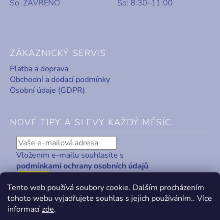
So: ZAVŘENO
So: 8:30–11:00
ZÁKAZNICKÝ SERVIS
Platba a doprava
Obchodní a dodací podmínky
Osobní údaje (GDPR)
NOVÉ TIPY A SLEVY KAŽDÝ MĚSÍC
Vložením e-mailu souhlasíte s
podmínkami ochrany osobních údajů
ODEBÍRAT
Tento web používá soubory cookie. Dalším procházením
tohoto webu vyjadřujete souhlas s jejich používáním.. Více
informací
zde
.