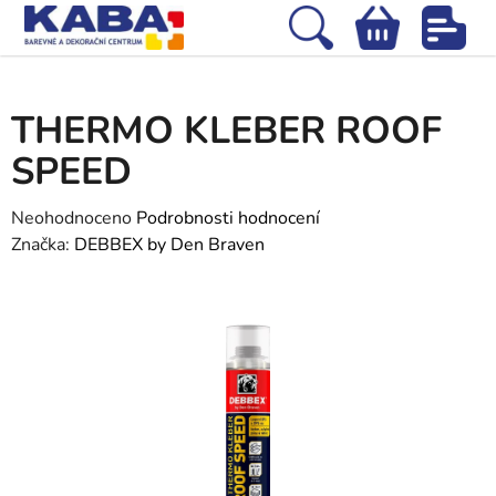
Přejít
na
Hledat
NÁKUPNÍ
obsah
Domů
/
Stavební chemie
/
Tmely, silikony a lepidla
/
THERMO KLEBER
KOŠÍK
ROOF SPEED
THERMO KLEBER ROOF
SPEED
Průměrné
Neohodnoceno
Podrobnosti hodnocení
hodnocení
Značka:
DEBBEX by Den Braven
produktu
je
0,0
z
5
hvězdiček.