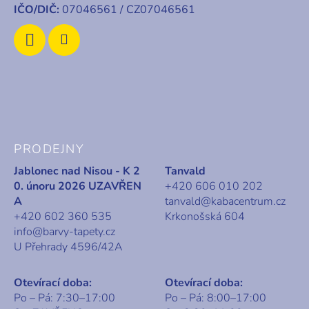
IČO/DIČ:
07046561 / CZ07046561
PRODEJNY
Jablonec nad Nisou - K 2
Tanvald
0. únoru 2026 UZAVŘEN
+420 606 010 202
A
tanvald@kabacentrum.cz
+420 602 360 535
Krkonošská 604
info@barvy-tapety.cz
U Přehrady 4596/42A
Otevírací doba:
Otevírací doba:
Po – Pá: 7:30–17:00
Po – Pá: 8:00–17:00