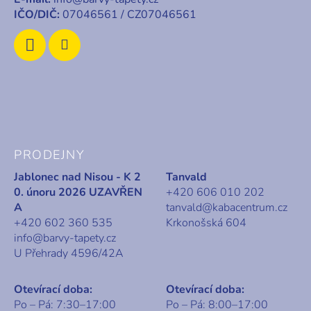
IČO/DIČ:
07046561 / CZ07046561
PRODEJNY
Jablonec nad Nisou - K 2
Tanvald
0. únoru 2026 UZAVŘEN
+420 606 010 202
A
tanvald@kabacentrum.cz
+420 602 360 535
Krkonošská 604
info@barvy-tapety.cz
U Přehrady 4596/42A
Otevírací doba:
Otevírací doba:
Po – Pá: 7:30–17:00
Po – Pá: 8:00–17:00