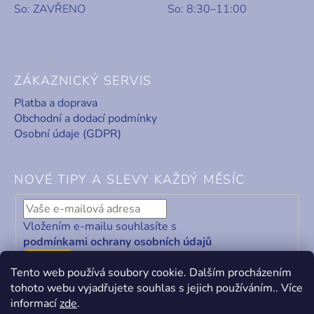
So: ZAVŘENO
So: 8:30–11:00
ZÁKAZNICKÝ SERVIS
Platba a doprava
Obchodní a dodací podmínky
Osobní údaje (GDPR)
NOVÉ TIPY A SLEVY KAŽDÝ MĚSÍC
Vložením e-mailu souhlasíte s
podmínkami ochrany osobních údajů
ODEBÍRAT
Tento web používá soubory cookie. Dalším procházením
tohoto webu vyjadřujete souhlas s jejich používáním.. Více
informací
zde
.