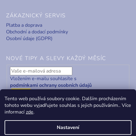
ZÁKAZNICKÝ SERVIS
Platba a doprava
Obchodní a dodací podmínky
Osobní údaje (GDPR)
NOVÉ TIPY A SLEVY KAŽDÝ MĚSÍC
Vložením e-mailu souhlasíte s
podmínkami ochrany osobních údajů
ODEBÍRAT
Tento web používá soubory cookie. Dalším procházením
tohoto webu vyjadřujete souhlas s jejich používáním.. Více
informací
zde
.
Nastavení