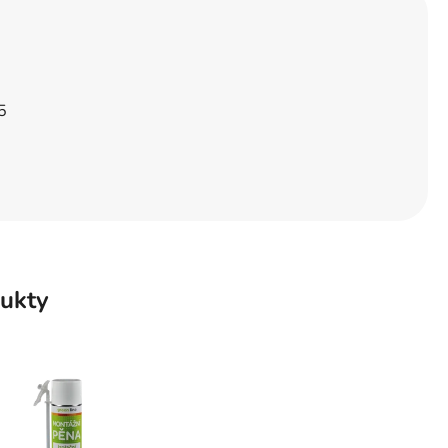
5
ukty