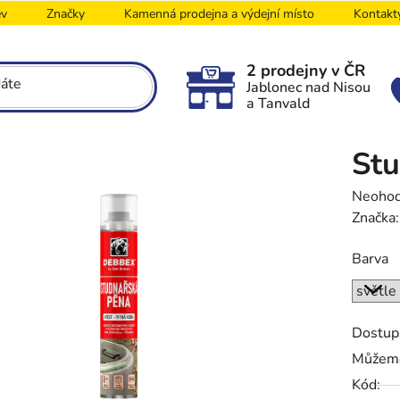
ev
Značky
Kamenná prodejna a výdejní místo
Kontakt
2 prodejny v ČR
Jablonec nad Nisou
a Tanvald
Stu
Průměr
Neoho
hodnoc
Značka
produk
Barva
je
0,0
z
5
Dostup
hvězdič
Můžeme
Kód: