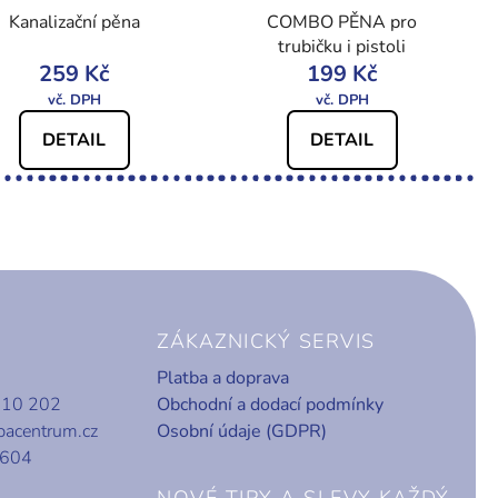
Kanalizační pěna
COMBO PĚNA pro
trubičku i pistoli
259 Kč
199 Kč
DETAIL
DETAIL
ZÁKAZNICKÝ SERVIS
Platba a doprava
010 202
Obchodní a dodací podmínky
bacentrum.cz
Osobní údaje (GDPR)
 604
NOVÉ TIPY A SLEVY KAŽDÝ