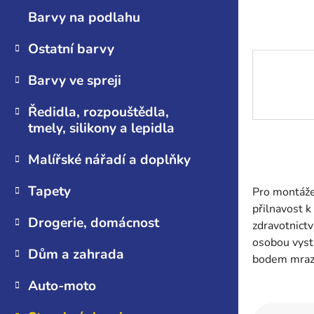
n
Barvy na podlahu
e
l
Ostatní barvy
Barvy ve spreji
Ředidla, rozpouštědla,
tmely, silikony a lepidla
Malířské nářadí a doplňky
Tapety
Pro montáže 
přilnavost 
Drogerie, domácnost
zdravotnictv
osobou vyst
Dům a zahrada
bodem mrazu
Auto-moto