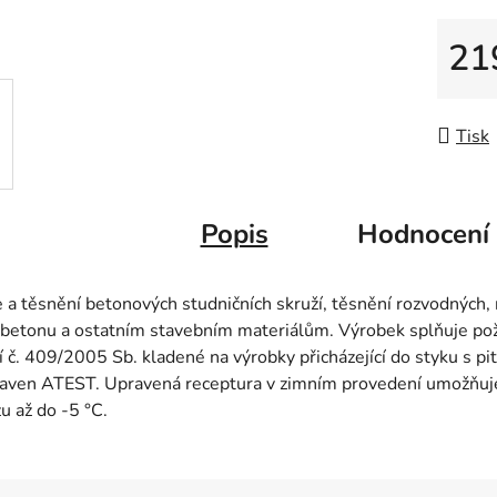
21
Měrná
Tisk
Popis
Hodnocení
a těsnění betonových studničních skruží, těsnění rozvodných, r
k betonu a ostatním stavebním materiálům. Výrobek splňuje pož
í č. 409/2005 Sb. kladené na výrobky přicházející do styku s p
aven ATEST. Upravená receptura v zimním provedení umožňuje 
 až do -5 °C.