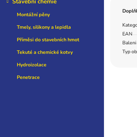
Stavební chemie
Doplň
Montážní pěny
Katego
Tmely, silikony a lepidla
EAN
Příměsi do stavebních hmot
Baleni
Typ ob
Tekuté a chemické kotvy
Hydroizolace
Penetrace