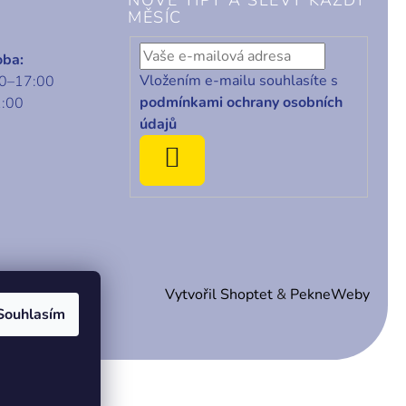
MĚSÍC
oba:
Vložením e-mailu souhlasíte s
00–17:00
podmínkami ochrany osobních
1:00
údajů
ODEBÍRAT
Vytvořil Shoptet
&
PekneWeby
Souhlasím