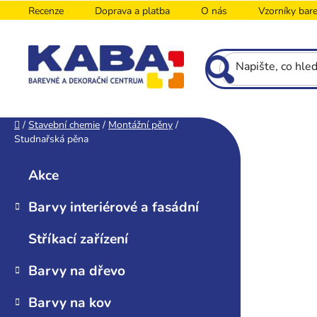
Přejít
Recenze
Doprava a platba
O nás
Vzorníky bar
na
obsah
P
Domů
/
Stavební chemie
/
Montážní pěny
/
Studnařská pěna
o
K
Přeskočit
s
a
kategorie
Akce
t
t
r
e
Barvy interiérové a fasádní
g
a
o
n
Stříkací zařízení
r
n
i
í
Barvy na dřevo
e
p
Barvy na kov
a