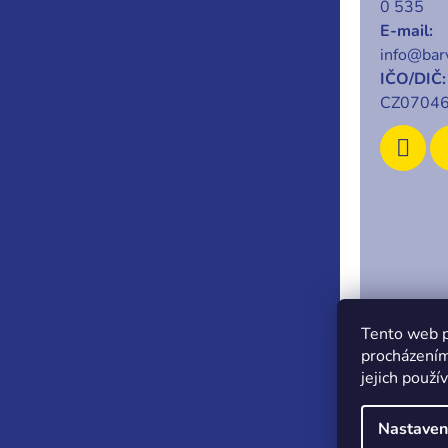
0 535
E-mail:
info@barv
IČO/DIČ:
CZ0704
Copyrigh
Tento web p
procházením
jejich použí
Nastaven