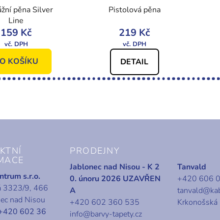
žní pěna Silver
Pistolová pěna
Line
159 Kč
219 Kč
O KOŠÍKU
DETAIL
KTNÍ
PRODEJNY
MACE
Jablonec nad Nisou - K 2
Tanvald
trum s.r.o.
0. únoru 2026 UZAVŘEN
+420 606 
á 3323/9, 466
A
tanvald@ka
nec nad Nisou
+420 602 360 535
Krkonošská
+420 602 36
info@barvy-tapety.cz