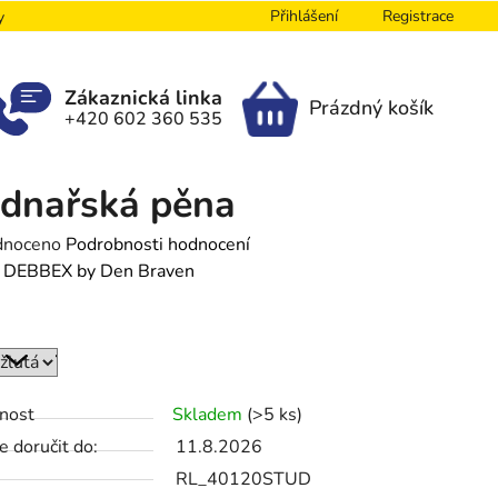
Přihlášení
Registrace
y
Zákaznická linka
Prázdný košík
+420 602 360 535
NÁKUPNÍ
KOŠÍK
dnařská pěna
né
dnoceno
Podrobnosti hodnocení
ení
:
DEBBEX by Den Braven
tu
nost
Skladem
(>5 ks)
ek.
 doručit do:
11.8.2026
RL_40120STUD