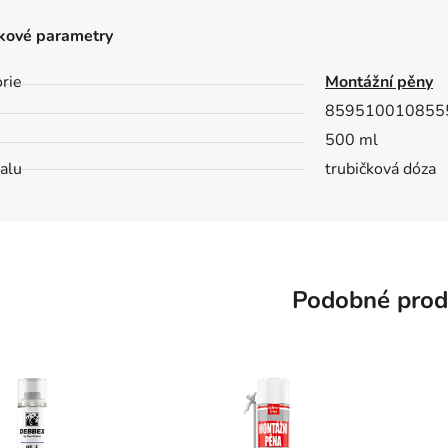
kové parametry
rie
Montážní pěny
859510010855
500 ml
alu
trubičková dóza
Podobné prod