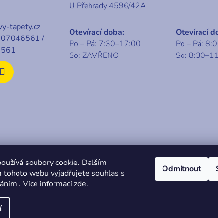
U Přehrady 4596/42A
y-tapety.cz
Otevírací doba:
Otevírací d
07046561 /
Po – Pá: 7:30–17:00
Po – Pá: 8:
6561
So: ZAVŘENO
So: 8:30–1
t 2026
KABA centrum
. Všechna práva vyhrazena.
oužívá soubory cookie. Dalším
Odmítnout
 tohoto webu vyjadřujete souhlas s
váním.. Více informací
zde
.
í