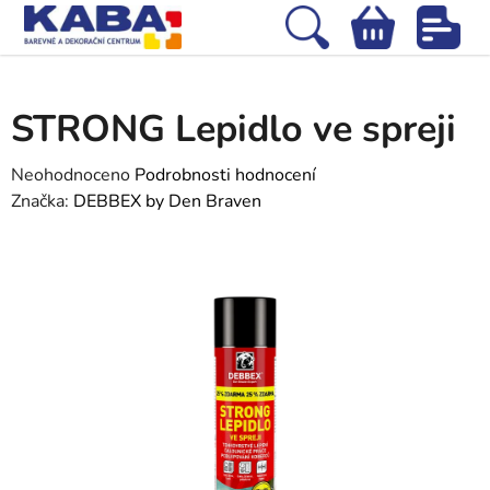
Přejít
na
Hledat
NÁKUPNÍ
obsah
Domů
/
Stavební chemie
/
Tmely, silikony a lepidla
/
STRONG Lepidlo ve
KOŠÍK
spreji
STRONG Lepidlo ve spreji
Průměrné
Neohodnoceno
Podrobnosti hodnocení
hodnocení
Značka:
DEBBEX by Den Braven
produktu
je
0,0
z
5
hvězdiček.