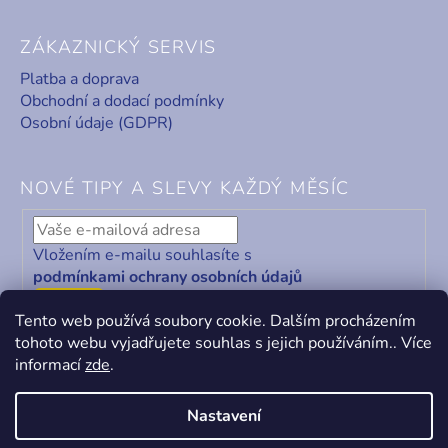
ZÁKAZNICKÝ SERVIS
Platba a doprava
Obchodní a dodací podmínky
Osobní údaje (GDPR)
NOVÉ TIPY A SLEVY KAŽDÝ MĚSÍC
Vložením e-mailu souhlasíte s
podmínkami ochrany osobních údajů
ODEBÍRAT
Tento web používá soubory cookie. Dalším procházením
tohoto webu vyjadřujete souhlas s jejich používáním.. Více
informací
zde
.
Nastavení